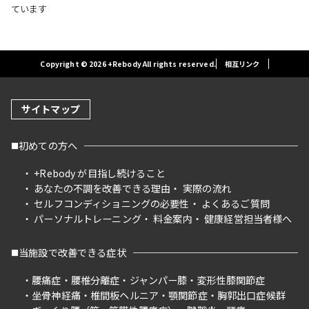
ています
Copyright © 2026 +Rebody All rights reserved.
相互リンク
サイトマップ
初めての方へ
+Rebody が目指し続けること
あなたの不調を改善できる理由
実際の流れ
セルフコンディショニングの必要性
よくあるご質問
パーソナルトレーニング
料金案内
健康経営担当者様へ
当施設で改善できる症状
腰痛症
腰椎分離症
ジャンパー膝
変形性膝関節症
坐骨神経痛
椎間板ヘルニア
顎関節症
胸郭出口症候群