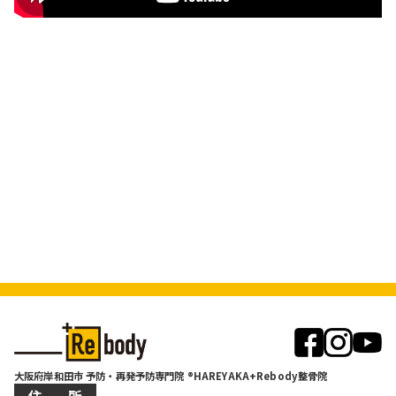
大阪府岸和田市 予防・再発予防専門院 ®HAREYAKA+Rebody整骨院
住 所