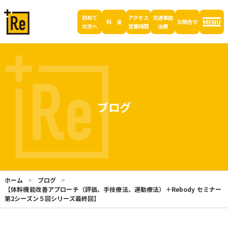
初めて
アクセス
交通事故
MENU
料 金
お問合せ
の方へ
営業時間
治療
ブログ
ホーム
ブログ
【体幹機能改善アプローチ（評価、手技療法、運動療法）＋Rebody セミナー
第2シーズン５回シリーズ最終回】