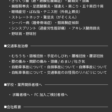
ぎっくり腰（筋・筋膜性腰痛症）
腱鞘炎
頭痛
腸脛靭帯炎
足底腱膜炎
寝違え
肩こり
五十肩四十肩
眼精疲労
ばね指
テニス肘（外側上顆炎）
ストレートネック
鵞足炎（がそくえん）
シーバー病（踵骨骨端症）
頚肩腕症候群
シンスプリント（過疲労性脛部痛）
アキレス腱周囲炎
野球肩
野球肘
交通事故治療
むちうち
頸椎捻挫
手足のしびれ
腰椎捻挫
腰部捻挫
膝の痛み
関節の痛み
頭痛 / めまい / 吐き気
自動車事故について
自損事故について
自爆事故について
自転車事故について
交通事故のお怪我のリハビリについて
学校・業界関係者様へ
求職者様へ
FC 加入ご検討者様へ
会社概要