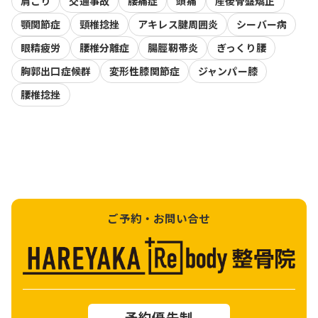
肩こり
交通事故
腰痛症
頭痛
産後骨盤矯正
顎関節症
頸椎捻挫
アキレス腱周囲炎
シーバー病
眼精疲労
腰椎分離症
腸脛靭帯炎
ぎっくり腰
胸郭出口症候群
変形性膝関節症
ジャンパー膝
腰椎捻挫
ご予約・お問い合せ
予約優先制