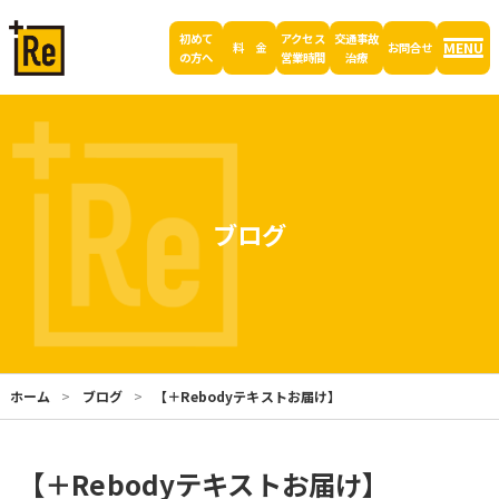
初めて
アクセス
交通事故
MENU
料 金
お問合せ
の方へ
営業時間
治療
ブログ
ホーム
ブログ
【＋Rebodyテキストお届け】
【＋Rebodyテキストお届け】