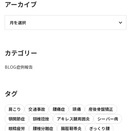
アーカイブ
カテゴリー
BLOG
症例報告
タグ
肩こり
交通事故
腰痛症
頭痛
産後骨盤矯正
顎関節症
頸椎捻挫
アキレス腱周囲炎
シーバー病
眼精疲労
腰椎分離症
腸脛靭帯炎
ぎっくり腰