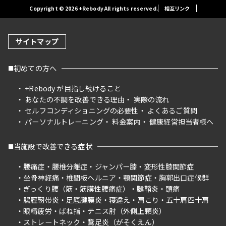
Copyright © 2026 +Rebody All rights reserved.
相互リンク
サイトマップ
初めての方へ
+Rebody が目指し続けること
あなたの不調を改善できる理由
実際の流れ
セルフコンディショニングの必要性
よくあるご質問
パーソナルトレーニング
料金案内
健康経営担当者様へ
当施設で改善できる症状
腰痛症
腰椎分離症
ジャンパー膝
変形性膝関節症
坐骨神経痛
椎間板ヘルニア
顎関節症
胸郭出口症候群
ぎっくり腰（筋・筋膜性腰痛症）
腱鞘炎
頭痛
腸脛靭帯炎
足底腱膜炎
寝違え
肩こり
五十肩四十肩
眼精疲労
ばね指
テニス肘（外側上顆炎）
ストレートネック
鵞足炎（がそくえん）