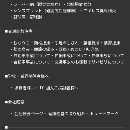
シーバー病（踵骨骨端症）
頚肩腕症候群
シンスプリント（過疲労性脛部痛）
アキレス腱周囲炎
野球肩
野球肘
交通事故治療
むちうち
頸椎捻挫
手足のしびれ
腰椎捻挫
腰部捻挫
膝の痛み
関節の痛み
頭痛 / めまい / 吐き気
自動車事故について
自損事故について
自爆事故について
自転車事故について
交通事故のお怪我のリハビリについて
学校・業界関係者様へ
求職者様へ
FC 加入ご検討者様へ
会社概要
会社概要ページ
健康経営の取り組み
トレードマーク