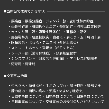
当施設で改善できる症状
腰痛症
腰椎分離症
ジャンパー膝
変形性膝関節症
坐骨神経痛
椎間板ヘルニア
顎関節症
胸郭出口症候群
ぎっくり腰（筋・筋膜性腰痛症）
腱鞘炎
頭痛
腸脛靭帯炎
足底腱膜炎
寝違え
肩こり
五十肩四十肩
眼精疲労
ばね指
テニス肘（外側上顆炎）
ストレートネック
鵞足炎（がそくえん）
シーバー病（踵骨骨端症）
頚肩腕症候群
シンスプリント（過疲労性脛部痛）
アキレス腱周囲炎
野球肩
野球肘
交通事故治療
むちうち
頸椎捻挫
手足のしびれ
腰椎捻挫
腰部捻挫
膝の痛み
関節の痛み
頭痛 / めまい / 吐き気
自動車事故について
自損事故について
自爆事故について
自転車事故について
交通事故のお怪我のリハビリについて