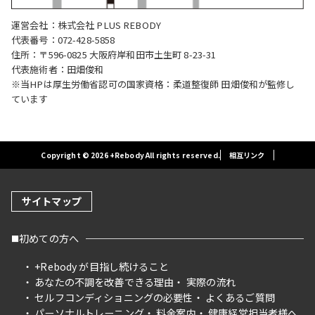
運営会社：株式会社 PLUS REBODY
代表番号：072-428-5858
住所：〒596-0825 大阪府岸和田市土生町 8-23-31
代表施術者：田畑俊和
※当HPは厚生労働省認可の国家資格：柔道整復師 田畑俊和が監修し
ています
Copyright © 2026 +Rebody All rights reserved.
相互リンク
サイトマップ
初めての方へ
+Rebody が目指し続けること
あなたの不調を改善できる理由
実際の流れ
セルフコンディショニングの必要性
よくあるご質問
パーソナルトレーニング
料金案内
健康経営担当者様へ