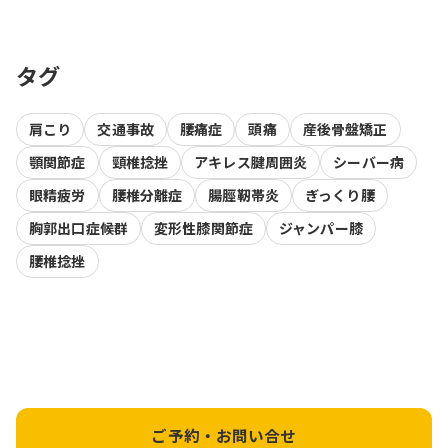
タグ
肩こり
交通事故
腰痛症
頭痛
産後骨盤矯正
顎関節症
頸椎捻挫
アキレス腱周囲炎
シーバー病
眼精疲労
腰椎分離症
腸脛靭帯炎
ぎっくり腰
胸郭出口症候群
変形性膝関節症
ジャンパー膝
腰椎捻挫
ご予約・お問い合せ