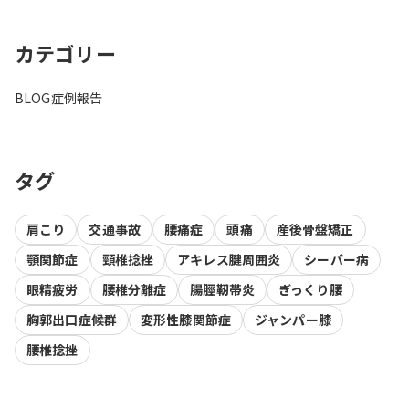
カテゴリー
BLOG
症例報告
タグ
肩こり
交通事故
腰痛症
頭痛
産後骨盤矯正
顎関節症
頸椎捻挫
アキレス腱周囲炎
シーバー病
眼精疲労
腰椎分離症
腸脛靭帯炎
ぎっくり腰
胸郭出口症候群
変形性膝関節症
ジャンパー膝
腰椎捻挫