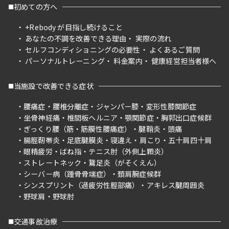
初めての方へ
+Rebody が目指し続けること
あなたの不調を改善できる理由
実際の流れ
セルフコンディショニングの必要性
よくあるご質問
パーソナルトレーニング
料金案内
健康経営担当者様へ
当施設で改善できる症状
腰痛症
腰椎分離症
ジャンパー膝
変形性膝関節症
坐骨神経痛
椎間板ヘルニア
顎関節症
胸郭出口症候群
ぎっくり腰（筋・筋膜性腰痛症）
腱鞘炎
頭痛
腸脛靭帯炎
足底腱膜炎
寝違え
肩こり
五十肩四十肩
眼精疲労
ばね指
テニス肘（外側上顆炎）
ストレートネック
鵞足炎（がそくえん）
シーバー病（踵骨骨端症）
頚肩腕症候群
シンスプリント（過疲労性脛部痛）
アキレス腱周囲炎
野球肩
野球肘
交通事故治療