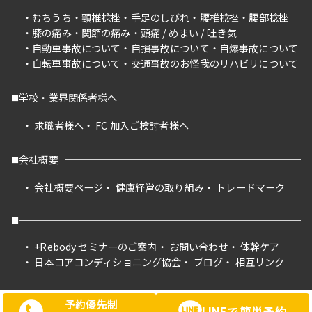
むちうち
頸椎捻挫
手足のしびれ
腰椎捻挫
腰部捻挫
膝の痛み
関節の痛み
頭痛 / めまい / 吐き気
自動車事故について
自損事故について
自爆事故について
自転車事故について
交通事故のお怪我のリハビリについて
学校・業界関係者様へ
求職者様へ
FC 加入ご検討者様へ
会社概要
会社概要ページ
健康経営の取り組み
トレードマーク
+Rebody セミナーのご案内
お問い合わせ
体幹ケア
日本コアコンディショニング協会
ブログ
相互リンク
予約優先制
LINEで簡単予約