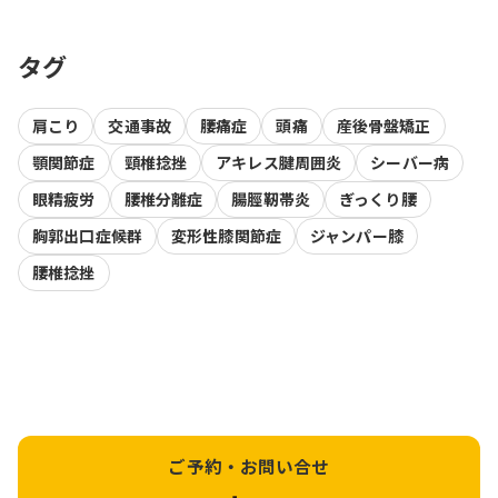
タグ
肩こり
交通事故
腰痛症
頭痛
産後骨盤矯正
顎関節症
頸椎捻挫
アキレス腱周囲炎
シーバー病
眼精疲労
腰椎分離症
腸脛靭帯炎
ぎっくり腰
胸郭出口症候群
変形性膝関節症
ジャンパー膝
腰椎捻挫
ご予約・お問い合せ