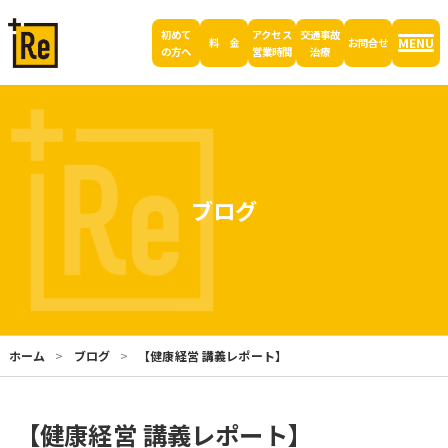
初めて
アクセス
交通事故
MENU
料 金
お問合せ
の方へ
営業時間
治療
ブログ
ホーム
ブログ
【健康経営 講義レポート】
【健康経営 講義レポート】