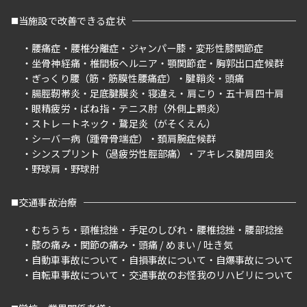
当施設で改善できる症状
腰痛症
腰椎分離症
ジャンパー膝
変形性膝関節症
坐骨神経痛
椎間板ヘルニア
顎関節症
胸郭出口症候群
ぎっくり腰（筋・筋膜性腰痛症）
腱鞘炎
頭痛
腸脛靭帯炎
足底腱膜炎
寝違え
肩こり
五十肩四十肩
眼精疲労
ばね指
テニス肘（外側上顆炎）
ストレートネック
鵞足炎（がそくえん）
シーバー病（踵骨骨端症）
頚肩腕症候群
シンスプリント（過疲労性脛部痛）
アキレス腱周囲炎
野球肩
野球肘
交通事故治療
むちうち
頸椎捻挫
手足のしびれ
腰椎捻挫
腰部捻挫
膝の痛み
関節の痛み
頭痛 / めまい / 吐き気
自動車事故について
自損事故について
自爆事故について
自転車事故について
交通事故のお怪我のリハビリについて