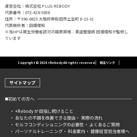
運営会社：株式会社 PLUS REBODY
代表番号：072-428-5858
住所：〒596-0825 大阪府岸和田市土生町 8-23-31
代表施術者：田畑俊和
※当HPは厚生労働省認可の国家資格：柔道整復師 田畑俊和が監修し
ています
Copyright © 2026 +Rebody All rights reserved.
相互リンク
サイトマップ
初めての方へ
+Rebody が目指し続けること
あなたの不調を改善できる理由
実際の流れ
セルフコンディショニングの必要性
よくあるご質問
パーソナルトレーニング
料金案内
健康経営担当者様へ