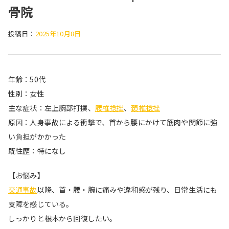
骨院
投稿日：
2025年10月8日
年齢：50代
性別：女性
主な症状：左上腕部打撲、
腰椎捻挫
、
頚椎捻挫
原因：人身事故による衝撃で、首から腰にかけて筋肉や関節に強
い負担がかかった
既往歴：特になし
【お悩み】
交通事故
以降、首・腰・腕に痛みや違和感が残り、日常生活にも
支障を感じている。
しっかりと根本から回復したい。