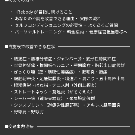
+Rebody が目指し続けること
あなたの不調を改善できる理由
実際の流れ
セルフコンディショニングの必要性
よくあるご質問
パーソナルトレーニング
料金案内
健康経営担当者様へ
当施設で改善できる症状
腰痛症
腰椎分離症
ジャンパー膝
変形性膝関節症
坐骨神経痛
椎間板ヘルニア
顎関節症
胸郭出口症候群
ぎっくり腰（筋・筋膜性腰痛症）
腱鞘炎
頭痛
腸脛靭帯炎
足底腱膜炎
寝違え
肩こり
五十肩四十肩
眼精疲労
ばね指
テニス肘（外側上顆炎）
ストレートネック
鵞足炎（がそくえん）
シーバー病（踵骨骨端症）
頚肩腕症候群
シンスプリント（過疲労性脛部痛）
アキレス腱周囲炎
野球肩
野球肘
交通事故治療