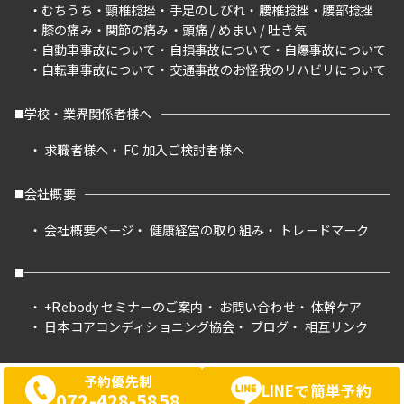
むちうち
頸椎捻挫
手足のしびれ
腰椎捻挫
腰部捻挫
膝の痛み
関節の痛み
頭痛 / めまい / 吐き気
自動車事故について
自損事故について
自爆事故について
自転車事故について
交通事故のお怪我のリハビリについて
学校・業界関係者様へ
求職者様へ
FC 加入ご検討者様へ
会社概要
会社概要ページ
健康経営の取り組み
トレードマーク
+Rebody セミナーのご案内
お問い合わせ
体幹ケア
日本コアコンディショニング協会
ブログ
相互リンク
予約優先制
LINEで簡単予約
072-428-5858