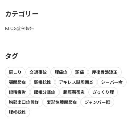
カテゴリー
BLOG
症例報告
タグ
肩こり
交通事故
腰痛症
頭痛
産後骨盤矯正
顎関節症
頸椎捻挫
アキレス腱周囲炎
シーバー病
眼精疲労
腰椎分離症
腸脛靭帯炎
ぎっくり腰
胸郭出口症候群
変形性膝関節症
ジャンパー膝
腰椎捻挫