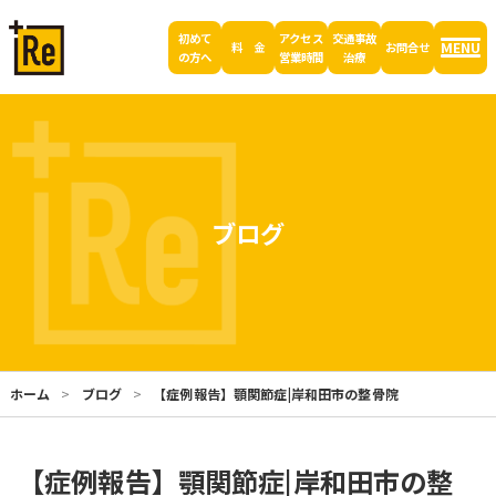
初めて
アクセス
交通事故
MENU
料 金
お問合せ
の方へ
営業時間
治療
ブログ
ホーム
ブログ
【症例報告】顎関節症|岸和田市の整骨院
【症例報告】顎関節症|岸和田市の整