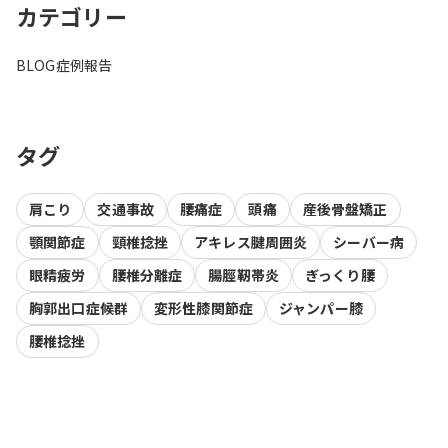
カテゴリー
BLOG
症例報告
タグ
肩こり
交通事故
腰痛症
頭痛
産後骨盤矯正
顎関節症
頸椎捻挫
アキレス腱周囲炎
シーバー病
眼精疲労
腰椎分離症
腸脛靭帯炎
ぎっくり腰
胸郭出口症候群
変形性膝関節症
ジャンパー膝
腰椎捻挫