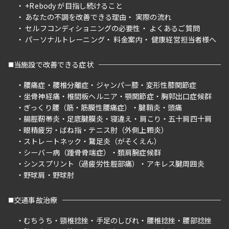
+Rebody が目指し続けること
あなたの不調を改善できる理由
実際の流れ
セルフコンディショニングの必要性
よくあるご質問
パーソナルトレーニング
料金案内
健康経営担当者様へ
当施設で改善できる症状
腰痛症
腰椎分離症
ジャンパー膝
変形性膝関節症
坐骨神経痛
椎間板ヘルニア
顎関節症
胸郭出口症候群
ぎっくり腰（筋・筋膜性腰痛症）
腱鞘炎
頭痛
腸脛靭帯炎
足底腱膜炎
寝違え
肩こり
五十肩四十肩
眼精疲労
ばね指
テニス肘（外側上顆炎）
ストレートネック
鵞足炎（がそくえん）
シーバー病（踵骨骨端症）
頚肩腕症候群
シンスプリント（過疲労性脛部痛）
アキレス腱周囲炎
野球肩
野球肘
交通事故治療
むちうち
頸椎捻挫
手足のしびれ
腰椎捻挫
腰部捻挫