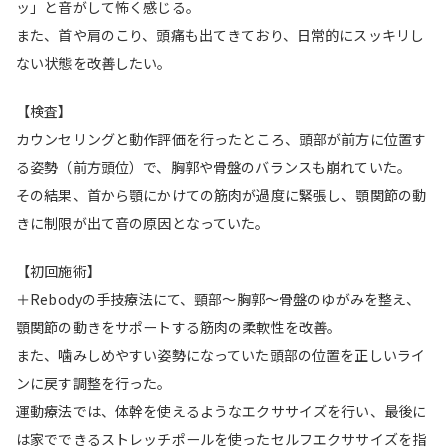
ッ」と音がして怖く感じる。
また、首や肩のこり、頭痛も出てきており、日常的にスッキリし
ない状態を改善したい。
【検査】
カウンセリングと動作評価を行ったところ、頭部が前方に位置す
る姿勢（前方頭位）で、胸郭や骨盤のバランスも崩れていた。
その結果、首から顎にかけての筋肉が過度に緊張し、顎関節の動
きに制限が出て音の原因となっていた。
【初回施術】
＋Rebodyの手技療法にて、頸部〜胸郭〜骨盤のゆがみを整え、
顎関節の動きをサポートする筋肉の柔軟性を改善。
また、噛みしめやすい姿勢になっていた頭部の位置を正しいライ
ンに戻す調整を行った。
運動療法では、体幹を使えるようなエクササイズを行い、最後に
は家でできるストレッチポールを使ったセルフエクササイズを指