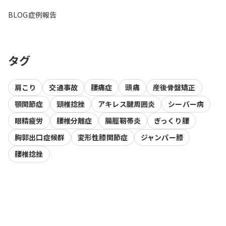
BLOG
症例報告
タグ
肩こり
交通事故
腰痛症
頭痛
産後骨盤矯正
顎関節症
頸椎捻挫
アキレス腱周囲炎
シーバー病
眼精疲労
腰椎分離症
腸脛靭帯炎
ぎっくり腰
胸郭出口症候群
変形性膝関節症
ジャンパー膝
腰椎捻挫