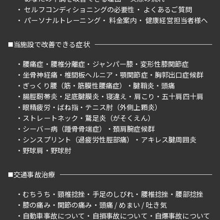
セルフコンディショニングの必要性
よくあるご質問
パーソナルトレーニング
料金案内
健康経営担当者様へ
当施設で改善できる症状
腰痛症
腰椎分離症
ジャンパー膝
変形性膝関節症
坐骨神経痛
椎間板ヘルニア
顎関節症
胸郭出口症候群
ぎっくり腰（筋・筋膜性腰痛症）
腱鞘炎
頭痛
腸脛靭帯炎
足底腱膜炎
寝違え
肩こり
五十肩四十肩
眼精疲労
ばね指
テニス肘（外側上顆炎）
ストレートネック
鵞足炎（がそくえん）
シーバー病（踵骨骨端症）
頚肩腕症候群
シンスプリント（過疲労性脛部痛）
アキレス腱周囲炎
野球肩
野球肘
交通事故治療
むちうち
頸椎捻挫
手足のしびれ
腰椎捻挫
腰部捻挫
膝の痛み
関節の痛み
頭痛 / めまい / 吐き気
自動車事故について
自損事故について
自爆事故について