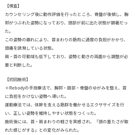
【検査】
カウンセリング後に動作評価を行ったところ、骨盤が後傾し、胸
郭がつぶれた姿勢になっており、頭部が前に出た状態が顕著だっ
た。
この姿勢の崩れにより、首まわりの筋肉に過度の負担がかかり、
頭痛を誘発している状態。
肩・首の可動域も低下しており、姿勢と動きの両面から調整が必
要と判断した。
【初回施術】
＋Rebodyの手技療法で、胸郭・頸部・骨盤のゆがみを整え、首
に負担をかけない姿勢へ導いた。
運動療法では、体幹を支える筋群を働かせるエクササイズを行
い、正しい姿勢を維持しやすい状態をつくった。
施術後には、首・肩まわりの軽さを実感され、「頭の重たさが取
れた感じがする」との変化がみられた。