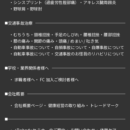
シンスプリント（過疲労性脛部痛）
アキレス腱周囲炎
野球肩
野球肘
交通事故治療
むちうち
頸椎捻挫
手足のしびれ
腰椎捻挫
腰部捻挫
膝の痛み
関節の痛み
頭痛 / めまい / 吐き気
自動車事故について
自損事故について
自爆事故について
自転車事故について
交通事故のお怪我のリハビリについて
学校・業界関係者様へ
求職者様へ
FC 加入ご検討者様へ
会社概要
会社概要ページ
健康経営の取り組み
トレードマーク