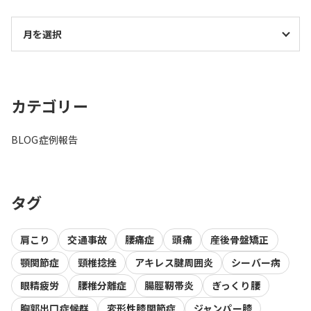
カテゴリー
BLOG
症例報告
タグ
肩こり
交通事故
腰痛症
頭痛
産後骨盤矯正
顎関節症
頸椎捻挫
アキレス腱周囲炎
シーバー病
眼精疲労
腰椎分離症
腸脛靭帯炎
ぎっくり腰
胸郭出口症候群
変形性膝関節症
ジャンパー膝