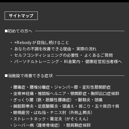
サイトマップ
初めての方へ
+Rebody が目指し続けること
あなたの不調を改善できる理由
実際の流れ
セルフコンディショニングの必要性
よくあるご質問
パーソナルトレーニング
料金案内
健康経営担当者様へ
当施設で改善できる症状
腰痛症
腰椎分離症
ジャンパー膝
変形性膝関節症
坐骨神経痛
椎間板ヘルニア
顎関節症
胸郭出口症候群
ぎっくり腰（筋・筋膜性腰痛症）
腱鞘炎
頭痛
腸脛靭帯炎
足底腱膜炎
寝違え
肩こり
五十肩四十肩
眼精疲労
ばね指
テニス肘（外側上顆炎）
ストレートネック
鵞足炎（がそくえん）
シーバー病（踵骨骨端症）
頚肩腕症候群