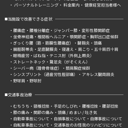
パーソナルトレーニング
料金案内
健康経営担当者様へ
当施設で改善できる症状
腰痛症
腰椎分離症
ジャンパー膝
変形性膝関節症
坐骨神経痛
椎間板ヘルニア
顎関節症
胸郭出口症候群
ぎっくり腰（筋・筋膜性腰痛症）
腱鞘炎
頭痛
腸脛靭帯炎
足底腱膜炎
寝違え
肩こり
五十肩四十肩
眼精疲労
ばね指
テニス肘（外側上顆炎）
ストレートネック
鵞足炎（がそくえん）
シーバー病（踵骨骨端症）
頚肩腕症候群
シンスプリント（過疲労性脛部痛）
アキレス腱周囲炎
野球肩
野球肘
交通事故治療
むちうち
頸椎捻挫
手足のしびれ
腰椎捻挫
腰部捻挫
膝の痛み
関節の痛み
頭痛 / めまい / 吐き気
自動車事故について
自損事故について
自爆事故について
自転車事故について
交通事故のお怪我のリハビリについて