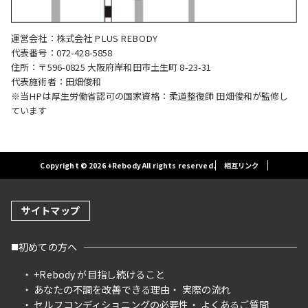
運営会社：株式会社 PLUS REBODY
代表番号：072-428-5858
住所：〒596-0825 大阪府岸和田市土生町 8-23-31
代表施術者：田畑俊和
※当HPは厚生労働省認可の国家資格：柔道整復師 田畑俊和が監修し
ています
Copyright © 2026 +Rebody All rights reserved.
相互リンク
サイトマップ
初めての方へ
+Rebody が目指し続けること
あなたの不調を改善できる理由
実際の流れ
セルフコンディショニングの必要性
よくあるご質問