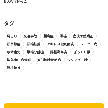
BLOG
症例報告
タグ
肩こり
交通事故
腰痛症
頭痛
産後骨盤矯正
顎関節症
頸椎捻挫
アキレス腱周囲炎
シーバー病
眼精疲労
腰椎分離症
腸脛靭帯炎
ぎっくり腰
胸郭出口症候群
変形性膝関節症
ジャンパー膝
腰椎捻挫