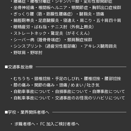
腰痛症
腰椎分離症
ジャンパー膝
変形性膝関節症
坐骨神経痛
椎間板ヘルニア
顎関節症
胸郭出口症候群
ぎっくり腰（筋・筋膜性腰痛症）
腱鞘炎
頭痛
腸脛靭帯炎
足底腱膜炎
寝違え
肩こり
五十肩四十肩
眼精疲労
ばね指
テニス肘（外側上顆炎）
ストレートネック
鵞足炎（がそくえん）
シーバー病（踵骨骨端症）
頚肩腕症候群
シンスプリント（過疲労性脛部痛）
アキレス腱周囲炎
野球肩
野球肘
交通事故治療
むちうち
頸椎捻挫
手足のしびれ
腰椎捻挫
腰部捻挫
膝の痛み
関節の痛み
頭痛 / めまい / 吐き気
自動車事故について
自損事故について
自爆事故について
自転車事故について
交通事故のお怪我のリハビリについて
学校・業界関係者様へ
求職者様へ
FC 加入ご検討者様へ