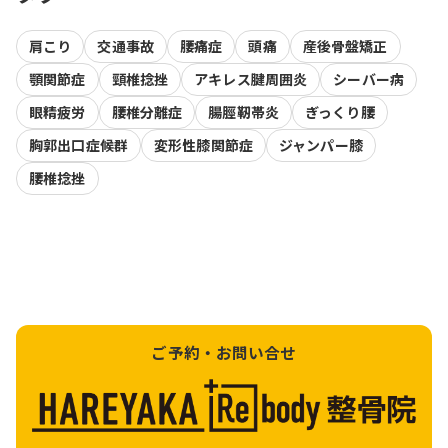
肩こり
交通事故
腰痛症
頭痛
産後骨盤矯正
顎関節症
頸椎捻挫
アキレス腱周囲炎
シーバー病
眼精疲労
腰椎分離症
腸脛靭帯炎
ぎっくり腰
胸郭出口症候群
変形性膝関節症
ジャンパー膝
腰椎捻挫
ご予約・お問い合せ