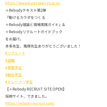
https://www.kuretakeiryo.ac.jp/
＋Rebodyテキスト第2弾
『動けるカラダをつくる
＋Rebody理論と現場実践ガイド』&
＋Rebodyリクルートガイドブック
をお届け。
本多先生、鬼塚先生ありがとうございました！
#リクルート
#選職
#柔整学生
#鍼灸学生
#トレーナー学生
【＋Rebody RECRUIT SITE OPEN】
採用サイト、できました。
https://rebody-recruit.com/