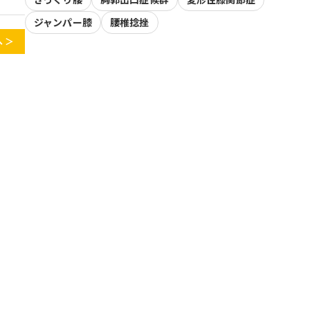
ジャンパー膝
腰椎捻挫
 ＞