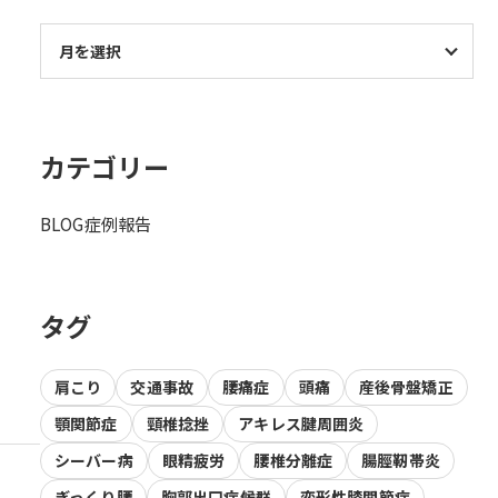
カテゴリー
BLOG
症例報告
タグ
肩こり
交通事故
腰痛症
頭痛
産後骨盤矯正
顎関節症
頸椎捻挫
アキレス腱周囲炎
シーバー病
眼精疲労
腰椎分離症
腸脛靭帯炎
ぎっくり腰
胸郭出口症候群
変形性膝関節症