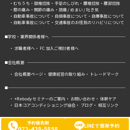
むちうち
頸椎捻挫
手足のしびれ
腰椎捻挫
腰部捻挫
膝の痛み
関節の痛み
頭痛 / めまい / 吐き気
自動車事故について
自損事故について
自爆事故について
自転車事故について
交通事故のお怪我のリハビリについて
学校・業界関係者様へ
求職者様へ
FC 加入ご検討者様へ
会社概要
会社概要ページ
健康経営の取り組み
トレードマーク
+Rebody セミナーのご案内
お問い合わせ
体幹ケア
日本コアコンディショニング協会
ブログ
相互リンク
予約優先制
LINEで簡単予約
072-428-5858