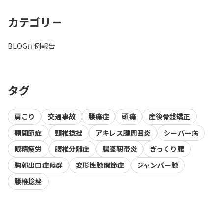
カテゴリー
BLOG
症例報告
タグ
肩こり
交通事故
腰痛症
頭痛
産後骨盤矯正
顎関節症
頸椎捻挫
アキレス腱周囲炎
シーバー病
眼精疲労
腰椎分離症
腸脛靭帯炎
ぎっくり腰
胸郭出口症候群
変形性膝関節症
ジャンパー膝
腰椎捻挫