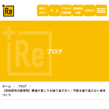
初めて
アクセス
交通事故
MENU
料 金
お問合せ
の方へ
営業時間
治療
ブログ
ホーム
ブログ
【岸和田市の整骨院】腰痛や肩こりを繰り返す方へ｜不調を繰り返さない身体
づくり