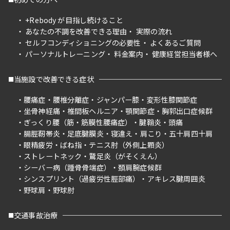
+Rebody が目指し続けること
あなたの不調を改善できる理由
実際の流れ
セルフコンディショニングの必要性
よくあるご質問
パーソナルトレーニング
料金案内
健康経営担当者様へ
当施設で改善できる症状
腰痛症
腰椎分離症
ジャンパー膝
変形性膝関節症
坐骨神経痛
椎間板ヘルニア
顎関節症
胸郭出口症候群
ぎっくり腰（筋・筋膜性腰痛症）
腱鞘炎
頭痛
腸脛靭帯炎
足底腱膜炎
寝違え
肩こり
五十肩四十肩
眼精疲労
ばね指
テニス肘（外側上顆炎）
ストレートネック
鵞足炎（がそくえん）
シーバー病（踵骨骨端症）
頚肩腕症候群
シンスプリント（過疲労性脛部痛）
アキレス腱周囲炎
野球肩
野球肘
交通事故治療