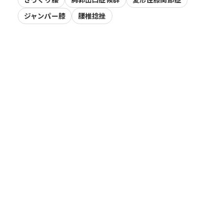
ジャンパー膝
腰椎捻挫
。