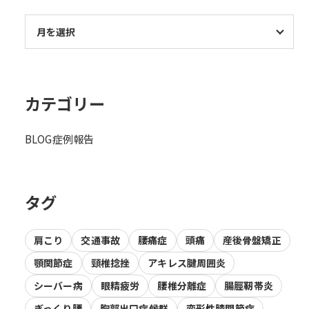
カテゴリー
BLOG
症例報告
タグ
肩こり
交通事故
腰痛症
頭痛
産後骨盤矯正
顎関節症
頸椎捻挫
アキレス腱周囲炎
シーバー病
眼精疲労
腰椎分離症
腸脛靭帯炎
ぎっくり腰
胸郭出口症候群
変形性膝関節症