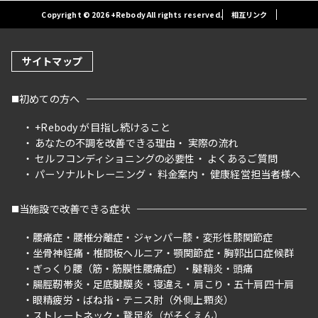
Copyright © 2026 +Rebody All rights reserved.
相互リンク
サイトマップ
初めての方へ
+Rebody が目指し続けること
あなたの不調を改善できる理由
実際の流れ
セルフコンディショニングの必要性
よくあるご質問
パーソナルトレーニング
料金案内
健康経営担当者様へ
当施設で改善できる症状
腰痛症
腰椎分離症
ジャンパー膝
変形性膝関節症
坐骨神経痛
椎間板ヘルニア
顎関節症
胸郭出口症候群
ぎっくり腰（筋・筋膜性腰痛症）
腱鞘炎
頭痛
腸脛靭帯炎
足底腱膜炎
寝違え
肩こり
五十肩四十肩
眼精疲労
ばね指
テニス肘（外側上顆炎）
ストレートネック
鵞足炎（がそくえん）