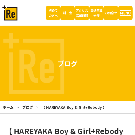
初めて
アクセス
交通事故
MENU
料 金
お問合せ
の方へ
営業時間
治療
ブログ
ホーム
ブログ
【 HAREYAKA Boy & Girl+Rebody 】
【 HAREYAKA Boy & Girl+Rebody