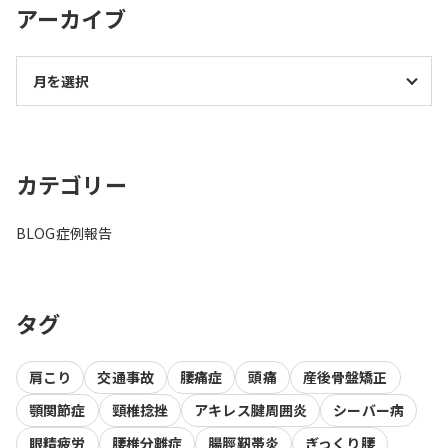
アーカイブ
カテゴリー
BLOG
症例報告
タグ
肩こり
交通事故
腰痛症
頭痛
産後骨盤矯正
顎関節症
頸椎捻挫
アキレス腱周囲炎
シーバー病
眼精疲労
腰椎分離症
腸脛靭帯炎
ぎっくり腰