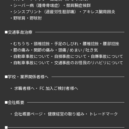
シーバー病（踵骨骨端症）
頚肩腕症候群
シンスプリント（過疲労性脛部痛）
アキレス腱周囲炎
野球肩
野球肘
交通事故治療
むちうち
頸椎捻挫
手足のしびれ
腰椎捻挫
腰部捻挫
膝の痛み
関節の痛み
頭痛 / めまい / 吐き気
自動車事故について
自損事故について
自爆事故について
自転車事故について
交通事故のお怪我のリハビリについて
学校・業界関係者様へ
求職者様へ
FC 加入ご検討者様へ
会社概要
会社概要ページ
健康経営の取り組み
トレードマーク