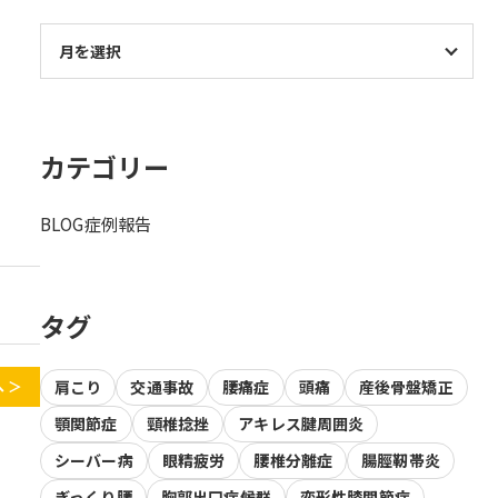
カテゴリー
BLOG
症例報告
タグ
 ＞
肩こり
交通事故
腰痛症
頭痛
産後骨盤矯正
顎関節症
頸椎捻挫
アキレス腱周囲炎
シーバー病
眼精疲労
腰椎分離症
腸脛靭帯炎
ぎっくり腰
胸郭出口症候群
変形性膝関節症