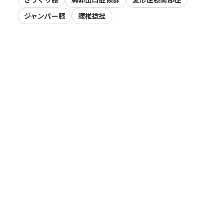
ジャンパー膝
腰椎捻挫