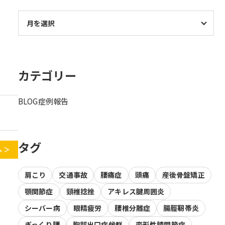
カテゴリー
BLOG
症例報告
タグ
 ＞
肩こり
交通事故
腰痛症
頭痛
産後骨盤矯正
顎関節症
頸椎捻挫
アキレス腱周囲炎
シーバー病
眼精疲労
腰椎分離症
腸脛靭帯炎
ぎっくり腰
胸郭出口症候群
変形性膝関節症