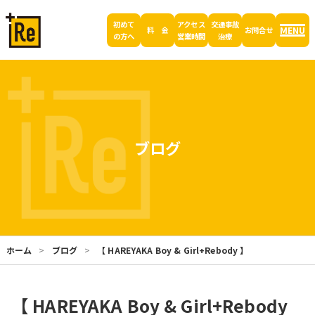
初めて
アクセス
交通事故
MENU
料 金
お問合せ
の方へ
営業時間
治療
ブログ
ホーム
ブログ
【 HAREYAKA Boy & Girl+Rebody 】
【 HAREYAKA Boy & Girl+Rebody