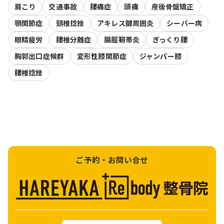
肩こり
交通事故
腰痛症
頭痛
産後骨盤矯正
顎関節症
頸椎捻挫
アキレス腱周囲炎
シーバー病
眼精疲労
腰椎分離症
腸脛靭帯炎
ぎっくり腰
胸郭出口症候群
変形性膝関節症
ジャンパー膝
腰椎捻挫
ご予約・お問い合せ