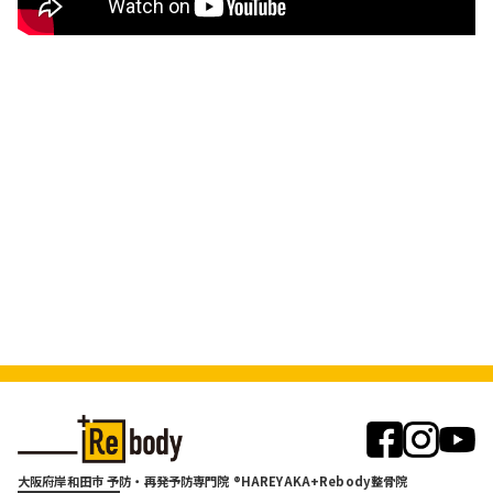
大阪府岸和田市 予防・再発予防専門院 ®HAREYAKA+Rebody整骨院