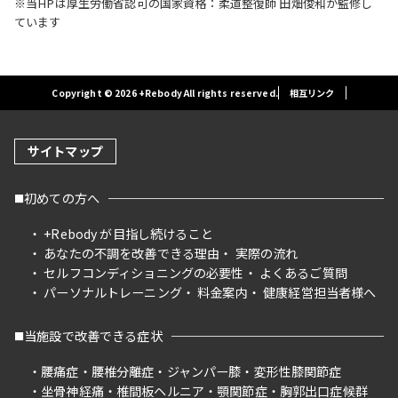
※当HPは厚生労働省認可の国家資格：柔道整復師 田畑俊和が監修し
ています
Copyright © 2026 +Rebody All rights reserved.
相互リンク
サイトマップ
初めての方へ
+Rebody が目指し続けること
あなたの不調を改善できる理由
実際の流れ
セルフコンディショニングの必要性
よくあるご質問
パーソナルトレーニング
料金案内
健康経営担当者様へ
当施設で改善できる症状
腰痛症
腰椎分離症
ジャンパー膝
変形性膝関節症
坐骨神経痛
椎間板ヘルニア
顎関節症
胸郭出口症候群