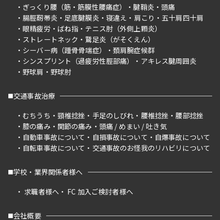
ぎっくり腰（筋・筋膜性腰痛症）
腱鞘炎
頭痛
腸脛靭帯炎
足底腱膜炎
寝違え
肩こり
五十肩四十肩
眼精疲労
ばね指
テニス肘（外側上顆炎）
ストレートネック
鵞足炎（がそくえん）
シーバー病（踵骨骨端症）
頚肩腕症候群
シンスプリント（過疲労性脛部痛）
アキレス腱周囲炎
野球肩
野球肘
交通事故治療
むちうち
頸椎捻挫
手足のしびれ
腰椎捻挫
腰部捻挫
膝の痛み
関節の痛み
頭痛 / めまい / 吐き気
自動車事故について
自損事故について
自爆事故について
自転車事故について
交通事故のお怪我のリハビリについて
学校・業界関係者様へ
求職者様へ
FC 加入ご検討者様へ
会社概要