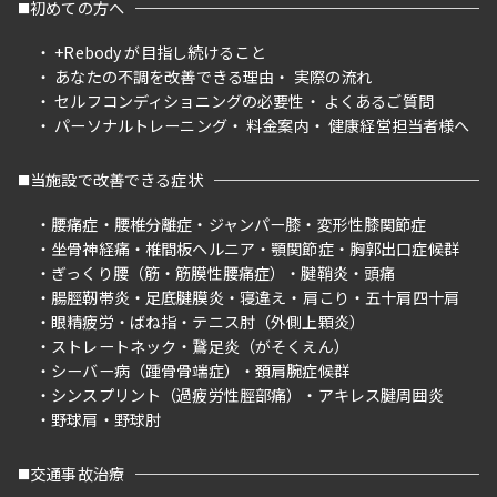
初めての方へ
+Rebody が目指し続けること
あなたの不調を改善できる理由
実際の流れ
セルフコンディショニングの必要性
よくあるご質問
パーソナルトレーニング
料金案内
健康経営担当者様へ
当施設で改善できる症状
腰痛症
腰椎分離症
ジャンパー膝
変形性膝関節症
坐骨神経痛
椎間板ヘルニア
顎関節症
胸郭出口症候群
ぎっくり腰（筋・筋膜性腰痛症）
腱鞘炎
頭痛
腸脛靭帯炎
足底腱膜炎
寝違え
肩こり
五十肩四十肩
眼精疲労
ばね指
テニス肘（外側上顆炎）
ストレートネック
鵞足炎（がそくえん）
シーバー病（踵骨骨端症）
頚肩腕症候群
シンスプリント（過疲労性脛部痛）
アキレス腱周囲炎
野球肩
野球肘
交通事故治療