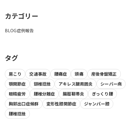
カテゴリー
BLOG
症例報告
タグ
肩こり
交通事故
腰痛症
頭痛
産後骨盤矯正
顎関節症
頸椎捻挫
アキレス腱周囲炎
シーバー病
眼精疲労
腰椎分離症
腸脛靭帯炎
ぎっくり腰
胸郭出口症候群
変形性膝関節症
ジャンパー膝
腰椎捻挫