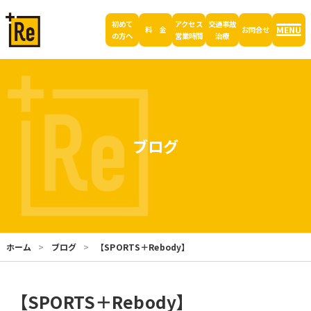
初めて
アクセス
交通事故
MENU
料 金
お問合せ
の方へ
営業時間
治療
ブログ
ホーム
ブログ
【SPORTS＋Rebody】
【SPORTS＋Rebody】