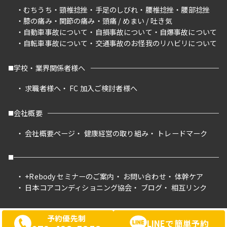
むちうち
頸椎捻挫
手足のしびれ
腰椎捻挫
腰部捻挫
膝の痛み
関節の痛み
頭痛 / めまい / 吐き気
自動車事故について
自損事故について
自爆事故について
自転車事故について
交通事故のお怪我のリハビリについて
学校・業界関係者様へ
求職者様へ
FC 加入ご検討者様へ
会社概要
会社概要ページ
健康経営の取り組み
トレードマーク
+Rebody セミナーのご案内
お問い合わせ
体幹ケア
日本コアコンディショニング協会
ブログ
相互リンク
予約優先制
LINEで簡単予約