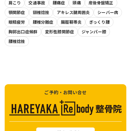
肩こり
交通事故
腰痛症
頭痛
産後骨盤矯正
顎関節症
頸椎捻挫
アキレス腱周囲炎
シーバー病
眼精疲労
腰椎分離症
腸脛靭帯炎
ぎっくり腰
胸郭出口症候群
変形性膝関節症
ジャンパー膝
腰椎捻挫
ご予約・お問い合せ