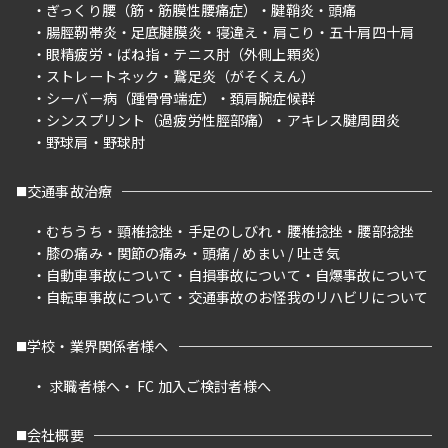
ぎっくり腰（筋・筋膜性腰痛症）
腱鞘炎
頭痛
腸脛靭帯炎
足底腱膜炎
寝違え
肩こり
五十肩四十肩
眼精疲労
ばね指
テニス肘（外側上顆炎）
ストレートネック
鵞足炎（がそくえん）
シーバー病（踵骨骨端症）
頚肩腕症候群
シンスプリント（過疲労性脛部痛）
アキレス腱周囲炎
野球肩
野球肘
交通事故治療
むちうち
頸椎捻挫
手足のしびれ
腰椎捻挫
腰部捻挫
膝の痛み
関節の痛み
頭痛 / めまい / 吐き気
自動車事故について
自損事故について
自爆事故について
自転車事故について
交通事故のお怪我のリハビリについて
学校・業界関係者様へ
求職者様へ
FC 加入ご検討者様へ
会社概要