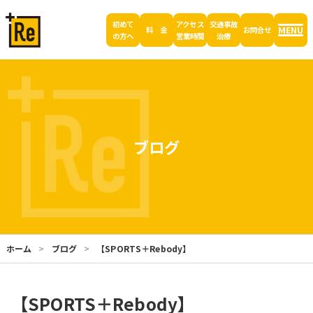
初めて
アクセス
交通事故
MENU
料 金
お問合せ
の方へ
営業時間
治療
ブログ
ホーム
ブログ
【SPORTS＋Rebody】
【SPORTS＋Rebody】