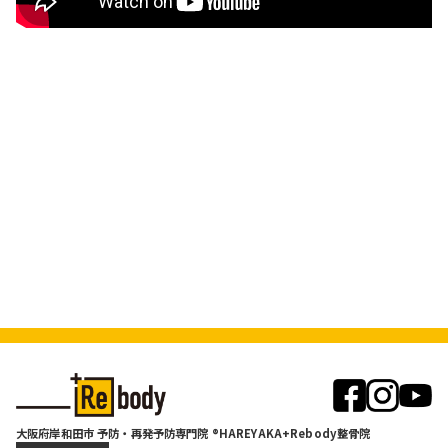
大阪府岸和田市 予防・再発予防専門院 ®HAREYAKA+Rebody整骨院