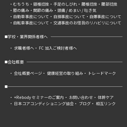
むちうち
頸椎捻挫
手足のしびれ
腰椎捻挫
腰部捻挫
膝の痛み
関節の痛み
頭痛 / めまい / 吐き気
自動車事故について
自損事故について
自爆事故について
自転車事故について
交通事故のお怪我のリハビリについて
学校・業界関係者様へ
求職者様へ
FC 加入ご検討者様へ
会社概要
会社概要ページ
健康経営の取り組み
トレードマーク
+Rebody セミナーのご案内
お問い合わせ
体幹ケア
日本コアコンディショニング協会
ブログ
相互リンク