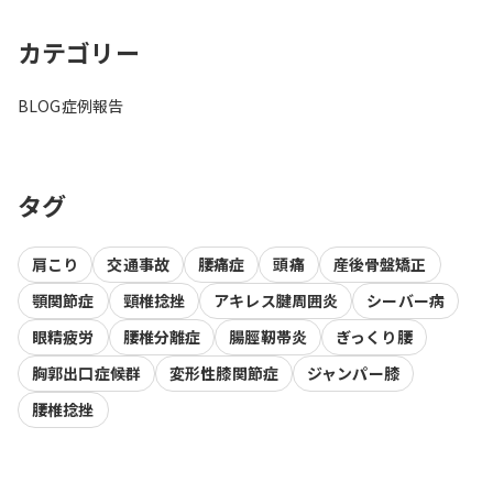
カテゴリー
BLOG
症例報告
タグ
肩こり
交通事故
腰痛症
頭痛
産後骨盤矯正
顎関節症
頸椎捻挫
アキレス腱周囲炎
シーバー病
眼精疲労
腰椎分離症
腸脛靭帯炎
ぎっくり腰
胸郭出口症候群
変形性膝関節症
ジャンパー膝
腰椎捻挫