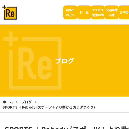
初めて
アクセス
交通事故
料 金
お問合
の方へ
営業時間
治療
ブログ
ホーム
ブログ
SPORTS ＋Rebody (スポーツ＋より動けるカラダつくり)