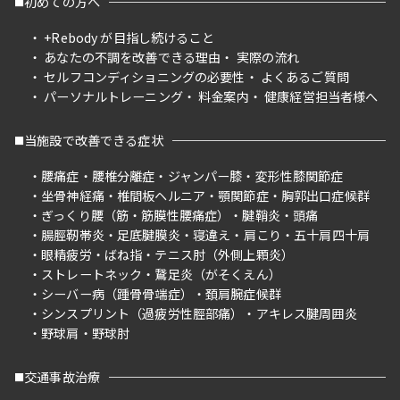
初めての方へ
+Rebody が目指し続けること
あなたの不調を改善できる理由
実際の流れ
セルフコンディショニングの必要性
よくあるご質問
パーソナルトレーニング
料金案内
健康経営担当者様へ
当施設で改善できる症状
腰痛症
腰椎分離症
ジャンパー膝
変形性膝関節症
坐骨神経痛
椎間板ヘルニア
顎関節症
胸郭出口症候群
ぎっくり腰（筋・筋膜性腰痛症）
腱鞘炎
頭痛
腸脛靭帯炎
足底腱膜炎
寝違え
肩こり
五十肩四十肩
眼精疲労
ばね指
テニス肘（外側上顆炎）
ストレートネック
鵞足炎（がそくえん）
シーバー病（踵骨骨端症）
頚肩腕症候群
シンスプリント（過疲労性脛部痛）
アキレス腱周囲炎
野球肩
野球肘
交通事故治療