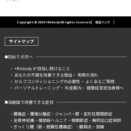
Copyright © 2026 +Rebody All rights reserved.
相互リンク
サイトマップ
初めての方へ
+Rebody が目指し続けること
あなたの不調を改善できる理由
実際の流れ
セルフコンディショニングの必要性
よくあるご質問
パーソナルトレーニング
料金案内
健康経営担当者様へ
当施設で改善できる症状
腰痛症
腰椎分離症
ジャンパー膝
変形性膝関節症
坐骨神経痛
椎間板ヘルニア
顎関節症
胸郭出口症候群
ぎっくり腰（筋・筋膜性腰痛症）
腱鞘炎
頭痛