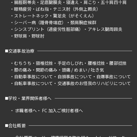
腸脛靭帯炎
足底腱膜炎
寝違え
肩こり
五十肩四十肩
眼精疲労
ばね指
テニス肘（外側上顆炎）
ストレートネック
鵞足炎（がそくえん）
シーバー病（踵骨骨端症）
頚肩腕症候群
シンスプリント（過疲労性脛部痛）
アキレス腱周囲炎
野球肩
野球肘
交通事故治療
むちうち
頸椎捻挫
手足のしびれ
腰椎捻挫
腰部捻挫
膝の痛み
関節の痛み
頭痛 / めまい / 吐き気
自動車事故について
自損事故について
自爆事故について
自転車事故について
交通事故のお怪我のリハビリについて
学校・業界関係者様へ
求職者様へ
FC 加入ご検討者様へ
会社概要