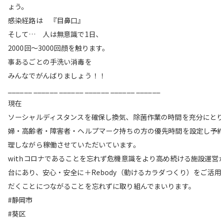
ょう。
感染経路は 『目鼻口』
そして… 人は無意識で1日、
2000回〜3000回顔を触ります。
事あるごとの手洗い消毒を
みんなでがんばりましょう！！
______ ______ ______ ______ ______ ______
現在
ソーシャルディスタンスを確保し換気、除菌作業の時間を充分にと
婦・高齢者・障害者・ヘルプマーク持ちの方の優先時間を設定し予
理しながら稼働させていただいています。
withコロナであることを忘れず危機意識をより高め続ける施設運営
台にあり、安心・安全に＋Rebody（動けるカラダつくり）をご活
だくことにつながることを忘れずに取り組んでまいります。
#静岡市
#葵区