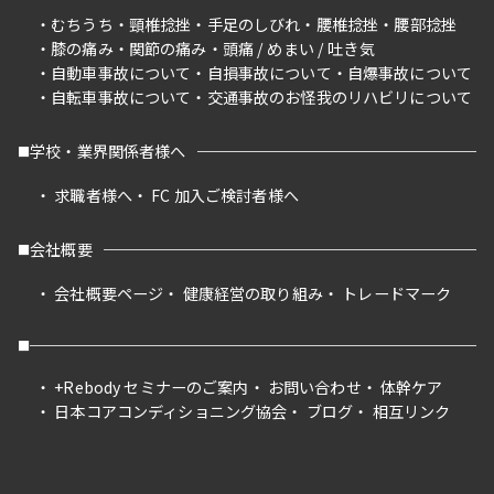
むちうち
頸椎捻挫
手足のしびれ
腰椎捻挫
腰部捻挫
膝の痛み
関節の痛み
頭痛 / めまい / 吐き気
自動車事故について
自損事故について
自爆事故について
自転車事故について
交通事故のお怪我のリハビリについて
学校・業界関係者様へ
求職者様へ
FC 加入ご検討者様へ
会社概要
会社概要ページ
健康経営の取り組み
トレードマーク
+Rebody セミナーのご案内
お問い合わせ
体幹ケア
日本コアコンディショニング協会
ブログ
相互リンク