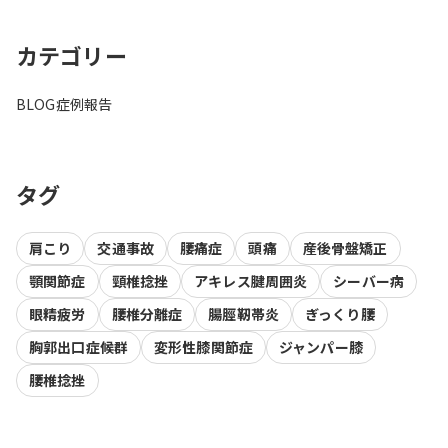
カテゴリー
BLOG
症例報告
タグ
肩こり
交通事故
腰痛症
頭痛
産後骨盤矯正
顎関節症
頸椎捻挫
アキレス腱周囲炎
シーバー病
眼精疲労
腰椎分離症
腸脛靭帯炎
ぎっくり腰
胸郭出口症候群
変形性膝関節症
ジャンパー膝
腰椎捻挫