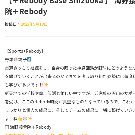
【＋Rebody Base Shizuoka 】 海野
院＋Rebody
投稿日：
2022年5月18日
【Sports+Rebody】
野球
親子
毎週きっちり継続をし、自身の眠った神経回路が野球にどのような
を繋げていくことが出来るのか？までを考え取り組む姿勢には毎度
も学びが多いです
新天地での学校や塾、部活と忙しい中ですが、ご家族の沢山のサポ
を受け、ここのRebody時間が貴重なものとなっているので、これ
しっかりと個人の成果に、そしてチームの成果に一緒に繋げていき
ょうね
□ 海野接骨院＋Rebody