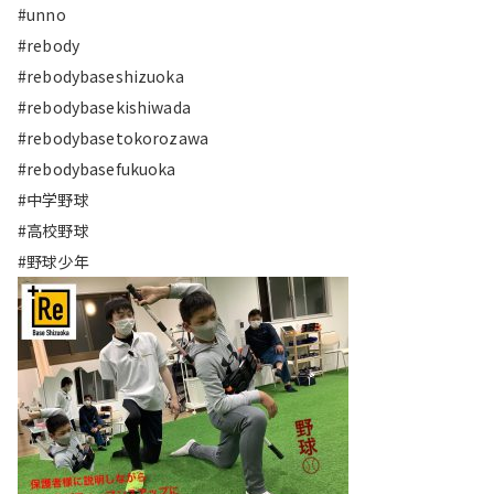
#unno
#rebody
#rebodybaseshizuoka
#rebodybasekishiwada
#rebodybasetokorozawa
#rebodybasefukuoka
#中学野球
#高校野球
#野球少年