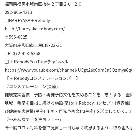
福岡県福岡市城南区梅林２丁目２６−２０
092-866-4211
□HAREYAKA＋Rebody
http://hareyaka-rebody.com/
〒596-0825
大阪府岸和田市土生町8-23-31
TEL072-428-5858
□ ＋Rebody YouTubeチャンネル
https://www.youtube.com/channel/UCgt2ac0om3nSQzmya8q
【 ＋Rebodyコンステレーションズ 】
『コンステレーション(星座)
健康充実習慣 予防・再発予防文化を広めることを 志とする 全
地域一番星を目指し続ける施設(星)を＋Rebodyコンセプト(境界線)
び健康充実習慣(星座) 予防・再発予防文化(星座) を形にしていく。
『〜みんなで手を洗おう！〜』
今一度コロナ対策を皆で見直し一日も早く終息するように取り組み