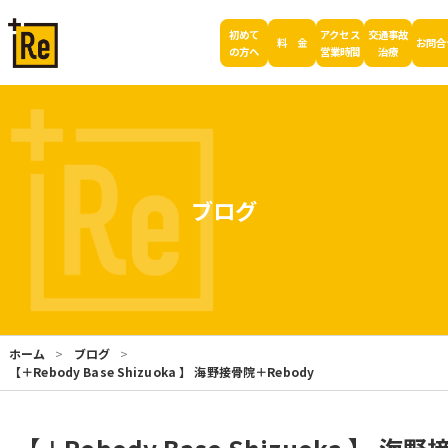
初めて
アクセス
交通事故
料 金
お問合
の方へ
営業時間
治療
ブログ
ホーム
ブログ
【＋Rebody Base Shizuoka 】 海野接骨院＋Rebody