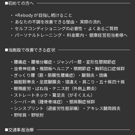
初めての方へ
+Rebody が目指し続けること
あなたの不調を改善できる理由
実際の流れ
セルフコンディショニングの必要性
よくあるご質問
パーソナルトレーニング
料金案内
健康経営担当者様へ
当施設で改善できる症状
腰痛症
腰椎分離症
ジャンパー膝
変形性膝関節症
坐骨神経痛
椎間板ヘルニア
顎関節症
胸郭出口症候群
ぎっくり腰（筋・筋膜性腰痛症）
腱鞘炎
頭痛
腸脛靭帯炎
足底腱膜炎
寝違え
肩こり
五十肩四十肩
眼精疲労
ばね指
テニス肘（外側上顆炎）
ストレートネック
鵞足炎（がそくえん）
シーバー病（踵骨骨端症）
頚肩腕症候群
シンスプリント（過疲労性脛部痛）
アキレス腱周囲炎
野球肩
野球肘
交通事故治療