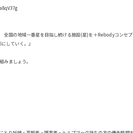
a8qV37g
国の地域一番星を目指し続ける施設(星)を＋Rebodyコンセプ
を形にしていく。』
組みましょう。
にとり妊婦・高齢者・障害者・ヘルプマーク持ちの方の優先時間