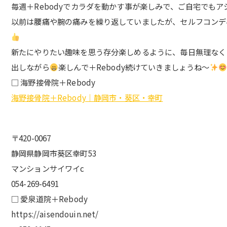
毎週＋Rebodyでカラダを動かす事が楽しみで、ご自宅でも
以前は腰痛や腕の痛みを繰り返していましたが、セルフコンデ
新たにやりたい趣味を思う存分楽しめるように、毎日無理なく
出しながら
楽しんで＋Rebody続けていきましょうね〜
□ 海野接骨院＋Rebody
海野接骨院＋Rebody｜静岡市・葵区・幸町
〒420-0067
静岡県静岡市葵区幸町53
マンションサイワイc
054-269-6491
□ 愛泉道院＋Rebody
https://aisendouin.net/