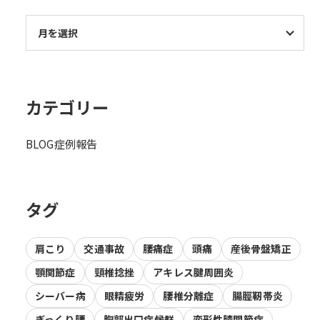
カテゴリー
BLOG
症例報告
タグ
肩こり
交通事故
腰痛症
頭痛
産後骨盤矯正
顎関節症
頸椎捻挫
アキレス腱周囲炎
シーバー病
眼精疲労
腰椎分離症
腸脛靭帯炎
ぎっくり腰
胸郭出口症候群
変形性膝関節症