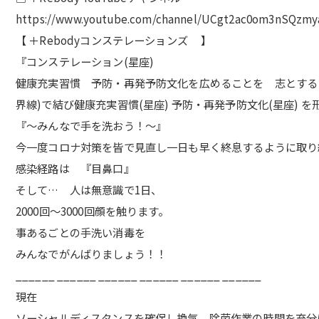
https://www.youtube.com/channel/UCgt2ac0om3nSQzmy
【 ＋Rebodyコンステレーションズ 】
『コンステレーション(星座)
健康充実習慣 予防・再発予防文化を広めることを 志とする 全
界線)で結び健康充実習慣(星座) 予防・再発予防文化(星座) 
『〜みんなで手を洗おう！〜』
今一度コロナ対策を皆で見直し一日も早く終息するように取り
感染経路は 『目鼻口』
そして… 人は無意識で1日、
2000回〜3000回顔を触ります。
事あるごとの手洗い消毒を
みんなでがんばりましょう！！
______ ______ ______ ______ ______ ______
現在
ソーシャルディスタンスを確保し換気、除菌作業の時間を充分