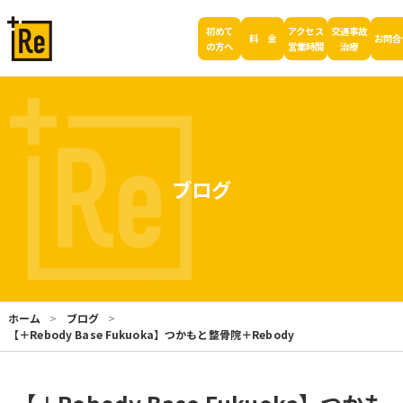
初めて
アクセス
交通事故
料 金
お問合
の方へ
営業時間
治療
ブログ
ホーム
ブログ
【＋Rebody Base Fukuoka】つかもと整骨院＋Rebody