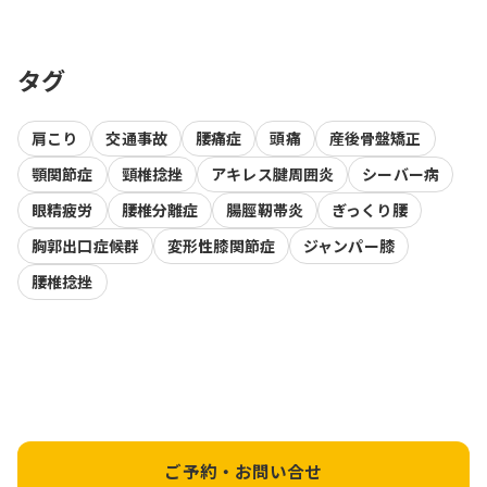
タグ
肩こり
交通事故
腰痛症
頭痛
産後骨盤矯正
顎関節症
頸椎捻挫
アキレス腱周囲炎
シーバー病
眼精疲労
腰椎分離症
腸脛靭帯炎
ぎっくり腰
胸郭出口症候群
変形性膝関節症
ジャンパー膝
腰椎捻挫
ご予約・お問い合せ