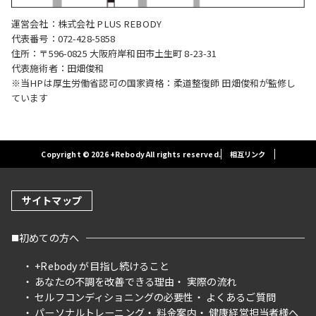
運営会社：株式会社 PLUS REBODY
代表番号：072-428-5858
住所：〒596-0825 大阪府岸和田市土生町 8-23-31
代表施術者：田畑俊和
※当HPは厚生労働省認可の国家資格：柔道整復師 田畑俊和が監修し
ています
Copyright © 2026 +Rebody All rights reserved.
相互リンク
サイトマップ
初めての方へ
+Rebody が目指し続けること
あなたの不調を改善できる理由
実際の流れ
セルフコンディショニングの必要性
よくあるご質問
パーソナルトレーニング
料金案内
健康経営担当者様へ