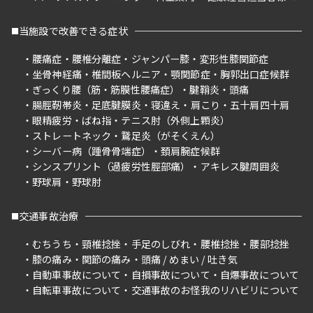
当施設で改善できる症状
腰痛症
腰椎分離症
ジャンパー膝
変形性膝関節症
坐骨神経痛
椎間板ヘルニア
顎関節症
胸郭出口症候群
ぎっくり腰（筋・筋膜性腰痛症）
腱鞘炎
頭痛
腸脛靭帯炎
足底腱膜炎
寝違え
肩こり
五十肩四十肩
眼精疲労
ばね指
テニス肘（外側上顆炎）
ストレートネック
鵞足炎（がそくえん）
シーバー病（踵骨骨端症）
頚肩腕症候群
シンスプリント（過疲労性脛部痛）
アキレス腱周囲炎
野球肩
野球肘
交通事故治療
むちうち
頸椎捻挫
手足のしびれ
腰椎捻挫
腰部捻挫
膝の痛み
関節の痛み
頭痛 / めまい / 吐き気
自動車事故について
自損事故について
自爆事故について
自転車事故について
交通事故のお怪我のリハビリについて