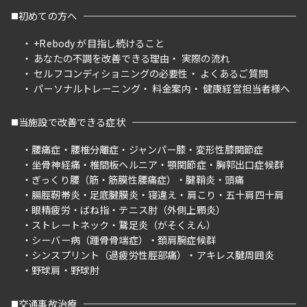
初めての方へ
+Rebody が目指し続けること
あなたの不調を改善できる理由
実際の流れ
セルフコンディショニングの必要性
よくあるご質問
パーソナルトレーニング
料金案内
健康経営担当者様へ
当施設で改善できる症状
腰痛症
腰椎分離症
ジャンパー膝
変形性膝関節症
坐骨神経痛
椎間板ヘルニア
顎関節症
胸郭出口症候群
ぎっくり腰（筋・筋膜性腰痛症）
腱鞘炎
頭痛
腸脛靭帯炎
足底腱膜炎
寝違え
肩こり
五十肩四十肩
眼精疲労
ばね指
テニス肘（外側上顆炎）
ストレートネック
鵞足炎（がそくえん）
シーバー病（踵骨骨端症）
頚肩腕症候群
シンスプリント（過疲労性脛部痛）
アキレス腱周囲炎
野球肩
野球肘
交通事故治療