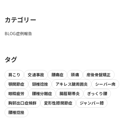
カテゴリー
BLOG
症例報告
タグ
肩こり
交通事故
腰痛症
頭痛
産後骨盤矯正
顎関節症
頸椎捻挫
アキレス腱周囲炎
シーバー病
眼精疲労
腰椎分離症
腸脛靭帯炎
ぎっくり腰
胸郭出口症候群
変形性膝関節症
ジャンパー膝
腰椎捻挫