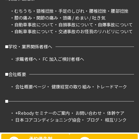
むちうち
頸椎捻挫
手足のしびれ
腰椎捻挫
腰部捻挫
膝の痛み
関節の痛み
頭痛 / めまい / 吐き気
自動車事故について
自損事故について
自爆事故について
自転車事故について
交通事故のお怪我のリハビリについて
学校・業界関係者様へ
求職者様へ
FC 加入ご検討者様へ
会社概要
会社概要ページ
健康経営の取り組み
トレードマーク
+Rebody セミナーのご案内
お問い合わせ
体幹ケア
日本コアコンディショニング協会
ブログ
相互リンク
予約優先制