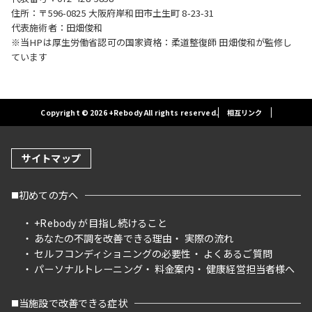
住所：〒596-0825 大阪府岸和田市土生町 8-23-31
代表施術者：田畑俊和
※当HPは厚生労働省認可の国家資格：柔道整復師 田畑俊和が監修し
ています
Copyright © 2026 +Rebody All rights reserved.
相互リンク
サイトマップ
初めての方へ
+Rebody が目指し続けること
あなたの不調を改善できる理由
実際の流れ
セルフコンディショニングの必要性
よくあるご質問
パーソナルトレーニング
料金案内
健康経営担当者様へ
当施設で改善できる症状