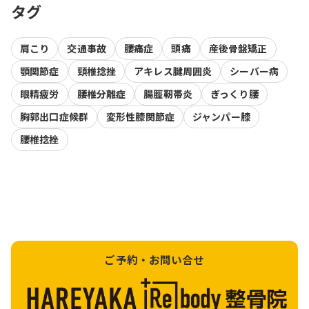
タグ
肩こり
交通事故
腰痛症
頭痛
産後骨盤矯正
顎関節症
頸椎捻挫
アキレス腱周囲炎
シーバー病
眼精疲労
腰椎分離症
腸脛靭帯炎
ぎっくり腰
胸郭出口症候群
変形性膝関節症
ジャンパー膝
腰椎捻挫
ご予約・お問い合せ