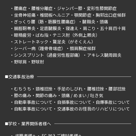
腰痛症
腰椎分離症
ジャンパー膝
変形性膝関節症
坐骨神経痛
椎間板ヘルニア
顎関節症
胸郭出口症候群
ぎっくり腰（筋・筋膜性腰痛症）
腱鞘炎
頭痛
腸脛靭帯炎
足底腱膜炎
寝違え
肩こり
五十肩四十肩
眼精疲労
ばね指
テニス肘（外側上顆炎）
ストレートネック
鵞足炎（がそくえん）
シーバー病（踵骨骨端症）
頚肩腕症候群
シンスプリント（過疲労性脛部痛）
アキレス腱周囲炎
野球肩
野球肘
交通事故治療
むちうち
頸椎捻挫
手足のしびれ
腰椎捻挫
腰部捻挫
膝の痛み
関節の痛み
頭痛 / めまい / 吐き気
自動車事故について
自損事故について
自爆事故について
自転車事故について
交通事故のお怪我のリハビリについて
学校・業界関係者様へ
求職者様へ
FC 加入ご検討者様へ