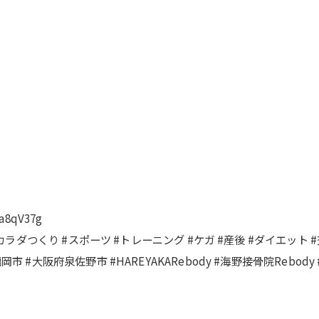
a8qV37g
るカラダつくり #スポーツ #トレーニング #ケガ #産後 #ダイエット 
#大阪府泉佐野市 #HAREYAKARebody #海野接骨院Rebody 