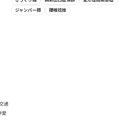
ジャンパー膝
腰椎捻挫
#交通
#愛