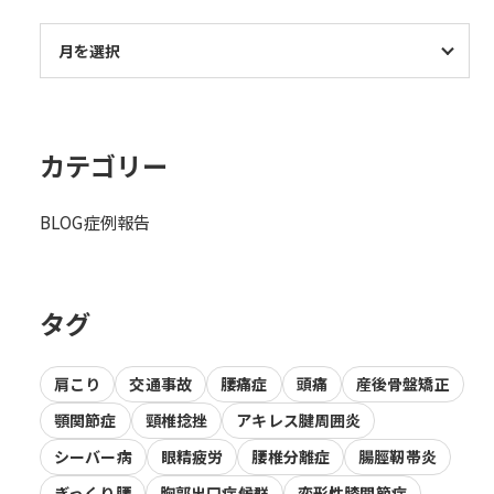
カテゴリー
BLOG
症例報告
タグ
肩こり
交通事故
腰痛症
頭痛
産後骨盤矯正
顎関節症
頸椎捻挫
アキレス腱周囲炎
シーバー病
眼精疲労
腰椎分離症
腸脛靭帯炎
ぎっくり腰
胸郭出口症候群
変形性膝関節症