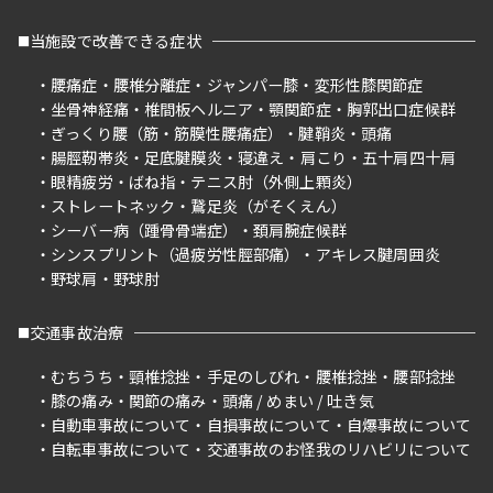
当施設で改善できる症状
腰痛症
腰椎分離症
ジャンパー膝
変形性膝関節症
坐骨神経痛
椎間板ヘルニア
顎関節症
胸郭出口症候群
ぎっくり腰（筋・筋膜性腰痛症）
腱鞘炎
頭痛
腸脛靭帯炎
足底腱膜炎
寝違え
肩こり
五十肩四十肩
眼精疲労
ばね指
テニス肘（外側上顆炎）
ストレートネック
鵞足炎（がそくえん）
シーバー病（踵骨骨端症）
頚肩腕症候群
シンスプリント（過疲労性脛部痛）
アキレス腱周囲炎
野球肩
野球肘
交通事故治療
むちうち
頸椎捻挫
手足のしびれ
腰椎捻挫
腰部捻挫
膝の痛み
関節の痛み
頭痛 / めまい / 吐き気
自動車事故について
自損事故について
自爆事故について
自転車事故について
交通事故のお怪我のリハビリについて