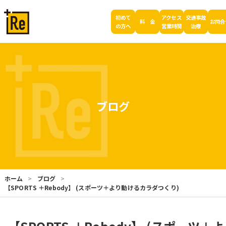
初めて
アクセス
交通事故
料 金
お問合
の方へ
営業時間
治療
ブログ
ホーム
ブログ
【SPORTS ＋Rebody】 (スポーツ＋より動けるカラダつくり)