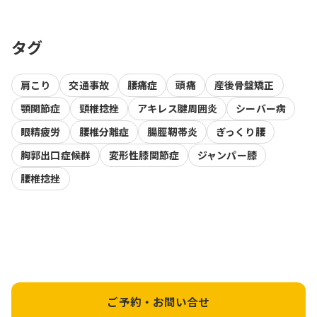
タグ
肩こり
交通事故
腰痛症
頭痛
産後骨盤矯正
顎関節症
頸椎捻挫
アキレス腱周囲炎
シーバー病
眼精疲労
腰椎分離症
腸脛靭帯炎
ぎっくり腰
胸郭出口症候群
変形性膝関節症
ジャンパー膝
腰椎捻挫
ご予約・お問い合せ