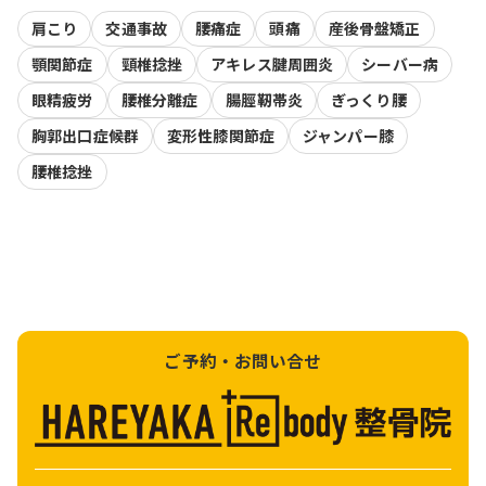
肩こり
交通事故
腰痛症
頭痛
産後骨盤矯正
顎関節症
頸椎捻挫
アキレス腱周囲炎
シーバー病
眼精疲労
腰椎分離症
腸脛靭帯炎
ぎっくり腰
胸郭出口症候群
変形性膝関節症
ジャンパー膝
腰椎捻挫
ご予約・お問い合せ