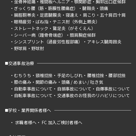
坐骨神経痛
椎間板ヘルニア
顎関節症
胸郭出口症候群
ぎっくり腰（筋・筋膜性腰痛症）
腱鞘炎
頭痛
腸脛靭帯炎
足底腱膜炎
寝違え
肩こり
五十肩四十肩
眼精疲労
ばね指
テニス肘（外側上顆炎）
ストレートネック
鵞足炎（がそくえん）
シーバー病（踵骨骨端症）
頚肩腕症候群
シンスプリント（過疲労性脛部痛）
アキレス腱周囲炎
野球肩
野球肘
交通事故治療
むちうち
頸椎捻挫
手足のしびれ
腰椎捻挫
腰部捻挫
膝の痛み
関節の痛み
頭痛 / めまい / 吐き気
自動車事故について
自損事故について
自爆事故について
自転車事故について
交通事故のお怪我のリハビリについて
学校・業界関係者様へ
求職者様へ
FC 加入ご検討者様へ