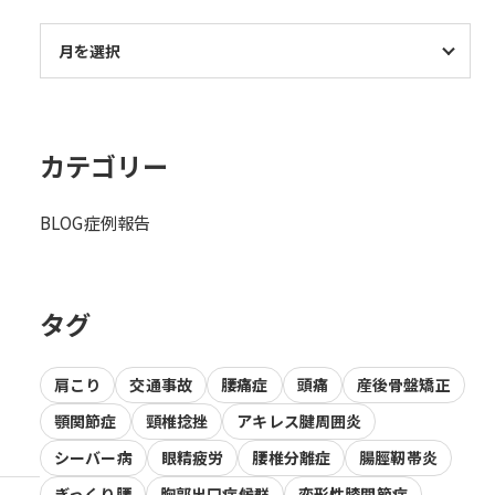
カテゴリー
BLOG
症例報告
タグ
肩こり
交通事故
腰痛症
頭痛
産後骨盤矯正
顎関節症
頸椎捻挫
アキレス腱周囲炎
シーバー病
眼精疲労
腰椎分離症
腸脛靭帯炎
ぎっくり腰
胸郭出口症候群
変形性膝関節症