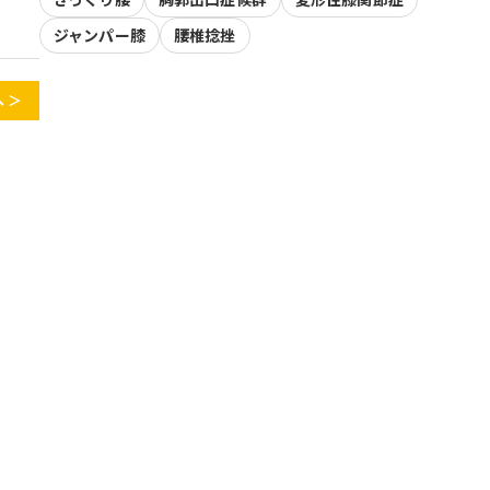
ジャンパー膝
腰椎捻挫
 ＞