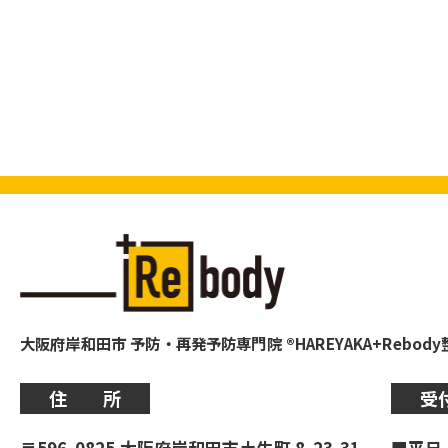
大阪府岸和田市 予防・再発予防専門院 ®HAREYAKA+Rebod
住 所
受
〒596-0825 大阪府岸和田市土生町 8-23-31
■平日