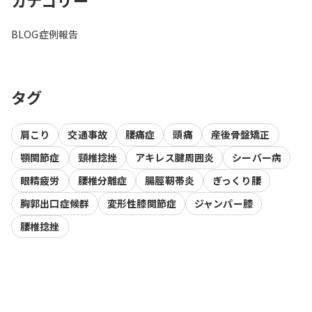
カテゴリー
BLOG
症例報告
タグ
肩こり
交通事故
腰痛症
頭痛
産後骨盤矯正
顎関節症
頸椎捻挫
アキレス腱周囲炎
シーバー病
眼精疲労
腰椎分離症
腸脛靭帯炎
ぎっくり腰
胸郭出口症候群
変形性膝関節症
ジャンパー膝
腰椎捻挫