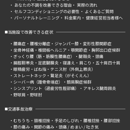
あなたの不調を改善できる理由
実際の流れ
セルフコンディショニングの必要性
よくあるご質問
パーソナルトレーニング
料金案内
健康経営担当者様へ
当施設で改善できる症状
腰痛症
腰椎分離症
ジャンパー膝
変形性膝関節症
坐骨神経痛
椎間板ヘルニア
顎関節症
胸郭出口症候群
ぎっくり腰（筋・筋膜性腰痛症）
腱鞘炎
頭痛
腸脛靭帯炎
足底腱膜炎
寝違え
肩こり
五十肩四十肩
眼精疲労
ばね指
テニス肘（外側上顆炎）
ストレートネック
鵞足炎（がそくえん）
シーバー病（踵骨骨端症）
頚肩腕症候群
シンスプリント（過疲労性脛部痛）
アキレス腱周囲炎
野球肩
野球肘
交通事故治療
むちうち
頸椎捻挫
手足のしびれ
腰椎捻挫
腰部捻挫
膝の痛み
関節の痛み
頭痛 / めまい / 吐き気