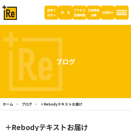
初めて
アクセス
交通事故
MENU
料 金
お問合せ
の方へ
営業時間
治療
ブログ
ホーム
ブログ
＋Rebodyテキストお届け
＋Rebodyテキストお届け