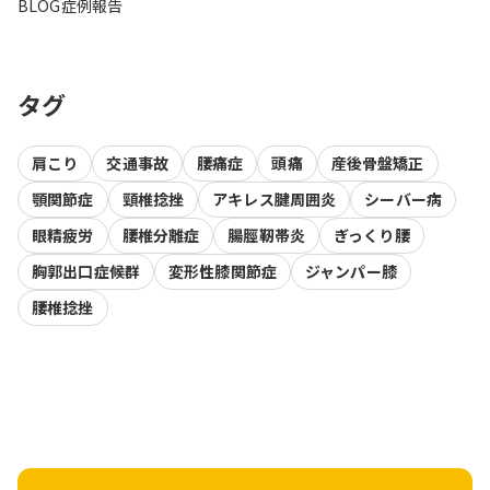
BLOG
症例報告
タグ
肩こり
交通事故
腰痛症
頭痛
産後骨盤矯正
顎関節症
頸椎捻挫
アキレス腱周囲炎
シーバー病
眼精疲労
腰椎分離症
腸脛靭帯炎
ぎっくり腰
胸郭出口症候群
変形性膝関節症
ジャンパー膝
腰椎捻挫