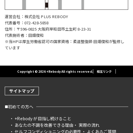
運営会社：株式会社 PLUS REBODY
代表番号：072-428-5858
住所：〒596-0825 大阪府岸和田市土生町 8-23-31
代表施術者：田畑俊和
※当HPは厚生労働省認可の国家資格：柔道整復師 田畑俊和が監修し
ています
Copyright © 2026 +Rebody All rights reserved.
相互リンク
サイトマップ
初めての方へ
+Rebody が目指し続けること
あなたの不調を改善できる理由
実際の流れ
セルフコンディショニングの必要性
よくあるご質問