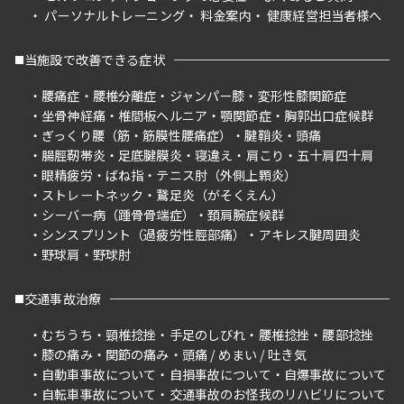
パーソナルトレーニング
料金案内
健康経営担当者様へ
当施設で改善できる症状
腰痛症
腰椎分離症
ジャンパー膝
変形性膝関節症
坐骨神経痛
椎間板ヘルニア
顎関節症
胸郭出口症候群
ぎっくり腰（筋・筋膜性腰痛症）
腱鞘炎
頭痛
腸脛靭帯炎
足底腱膜炎
寝違え
肩こり
五十肩四十肩
眼精疲労
ばね指
テニス肘（外側上顆炎）
ストレートネック
鵞足炎（がそくえん）
シーバー病（踵骨骨端症）
頚肩腕症候群
シンスプリント（過疲労性脛部痛）
アキレス腱周囲炎
野球肩
野球肘
交通事故治療
むちうち
頸椎捻挫
手足のしびれ
腰椎捻挫
腰部捻挫
膝の痛み
関節の痛み
頭痛 / めまい / 吐き気
自動車事故について
自損事故について
自爆事故について
自転車事故について
交通事故のお怪我のリハビリについて