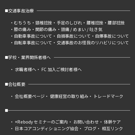
交通事故治療
むちうち
頸椎捻挫
手足のしびれ
腰椎捻挫
腰部捻挫
膝の痛み
関節の痛み
頭痛 / めまい / 吐き気
自動車事故について
自損事故について
自爆事故について
自転車事故について
交通事故のお怪我のリハビリについて
学校・業界関係者様へ
求職者様へ
FC 加入ご検討者様へ
会社概要
会社概要ページ
健康経営の取り組み
トレードマーク
+Rebody セミナーのご案内
お問い合わせ
体幹ケア
日本コアコンディショニング協会
ブログ
相互リンク