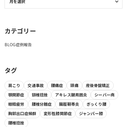
カテゴリー
BLOG
症例報告
タグ
肩こり
交通事故
腰痛症
頭痛
産後骨盤矯正
顎関節症
頸椎捻挫
アキレス腱周囲炎
シーバー病
眼精疲労
腰椎分離症
腸脛靭帯炎
ぎっくり腰
胸郭出口症候群
変形性膝関節症
ジャンパー膝
腰椎捻挫