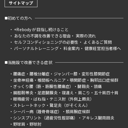
サイトマップ
初めての方へ
+Rebody が目指し続けること
あなたの不調を改善できる理由
実際の流れ
セルフコンディショニングの必要性
よくあるご質問
パーソナルトレーニング
料金案内
健康経営担当者様へ
当施設で改善できる症状
腰痛症
腰椎分離症
ジャンパー膝
変形性膝関節症
坐骨神経痛
椎間板ヘルニア
顎関節症
胸郭出口症候群
ぎっくり腰（筋・筋膜性腰痛症）
腱鞘炎
頭痛
腸脛靭帯炎
足底腱膜炎
寝違え
肩こり
五十肩四十肩
眼精疲労
ばね指
テニス肘（外側上顆炎）
ストレートネック
鵞足炎（がそくえん）
シーバー病（踵骨骨端症）
頚肩腕症候群
シンスプリント（過疲労性脛部痛）
アキレス腱周囲炎
野球肩
野球肘