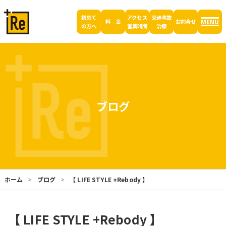
初めて
アクセス
交通事故
MENU
料 金
お問合せ
の方へ
営業時間
治療
ブログ
ホーム
ブログ
【 LIFE STYLE +Rebody 】
【 LIFE STYLE +Rebody 】