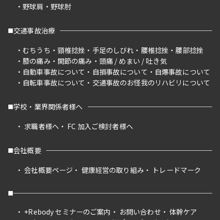
野球肩
野球肘
交通事故治療
むちうち
頸椎捻挫
手足のしびれ
腰椎捻挫
腰部捻挫
膝の痛み
関節の痛み
頭痛 / めまい / 吐き気
自動車事故について
自損事故について
自爆事故について
自転車事故について
交通事故のお怪我のリハビリについて
学校・業界関係者様へ
求職者様へ
FC 加入ご検討者様へ
会社概要
会社概要ページ
健康経営の取り組み
トレードマーク
+Rebody セミナーのご案内
お問い合わせ
体幹ケア