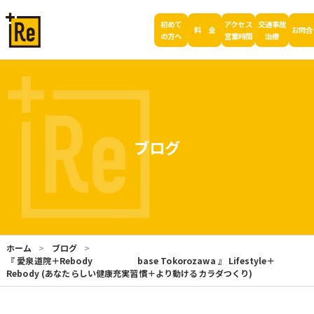
初めて
アクセス
交通事故
料 金
お問合
の方へ
営業時間
治療
ブログ
ホーム
ブログ
『 愛泉道院＋Rebody base Tokorozawa 』 Lifestyle＋
Rebody (あなたらしい健康充実習慣＋より動けるカラダつくり)