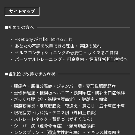
サイトマップ
初めての方へ
+Rebody が目指し続けること
あなたの不調を改善できる理由
実際の流れ
セルフコンディショニングの必要性
よくあるご質問
パーソナルトレーニング
料金案内
健康経営担当者様へ
当施設で改善できる症状
腰痛症
腰椎分離症
ジャンパー膝
変形性膝関節症
坐骨神経痛
椎間板ヘルニア
顎関節症
胸郭出口症候群
ぎっくり腰（筋・筋膜性腰痛症）
腱鞘炎
頭痛
腸脛靭帯炎
足底腱膜炎
寝違え
肩こり
五十肩四十肩
眼精疲労
ばね指
テニス肘（外側上顆炎）
ストレートネック
鵞足炎（がそくえん）
シーバー病（踵骨骨端症）
頚肩腕症候群
シンスプリント（過疲労性脛部痛）
アキレス腱周囲炎