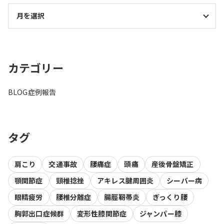
カテゴリー
BLOG
症例報告
タグ
肩こり
交通事故
腰痛症
頭痛
産後骨盤矯正
顎関節症
頸椎捻挫
アキレス腱周囲炎
シーバー病
眼精疲労
腰椎分離症
腸脛靭帯炎
ぎっくり腰
胸郭出口症候群
変形性膝関節症
ジャンパー膝