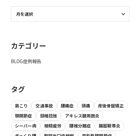
カテゴリー
BLOG
症例報告
タグ
肩こり
交通事故
腰痛症
頭痛
産後骨盤矯正
顎関節症
頸椎捻挫
アキレス腱周囲炎
シーバー病
眼精疲労
腰椎分離症
腸脛靭帯炎
ぎっくり腰
胸郭出口症候群
変形性膝関節症