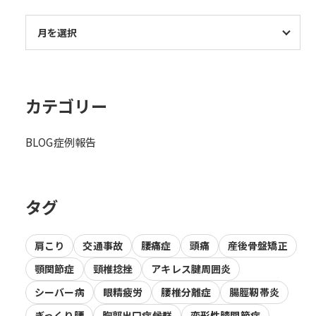
カテゴリー
BLOG
症例報告
タグ
肩こり
交通事故
腰痛症
頭痛
産後骨盤矯正
顎関節症
頸椎捻挫
アキレス腱周囲炎
シーバー病
眼精疲労
腰椎分離症
腸脛靭帯炎
ぎっくり腰
胸郭出口症候群
変形性膝関節症