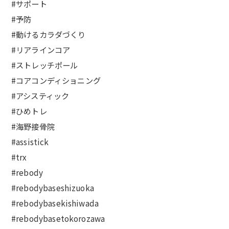
#サポート
#予防
#動けるカラダづくり
#リアラインコア
#ストレッチポール
#コアコンディショニング
#アシスティック
#ひめトレ
#海野接骨院
#assistick
#trx
#rebody
#rebodybaseshizuoka
#rebodybasekishiwada
#rebodybasetokorozawa