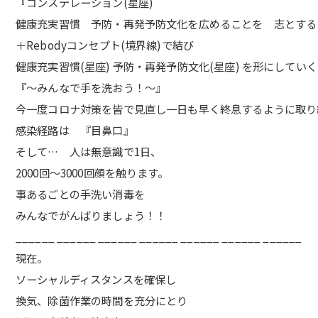
『コンステレーション(星座)
健康充実習慣 予防・再発予防文化を広めることを 志とする
＋Rebodyコンセプト(境界線)で結び
健康充実習慣(星座) 予防・再発予防文化(星座) を形にしてい
『〜みんなで手を洗おう！〜』
今一度コロナ対策を皆で見直し一日も早く終息するように取り
感染経路は 『目鼻口』
そして… 人は無意識で1日、
2000回〜3000回顔を触ります。
事あるごとの手洗い消毒を
みんなでがんばりましょう！！
______ ______ ______ ______ ______ ______ ______
現在。
ソーシャルディスタンスを確保し
換気、除菌作業の時間を充分にとり