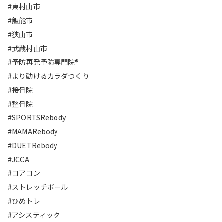
#東村山市
#飯能市
#狭山市
#武蔵村山市
#予防再発予防専門院®︎
#より動けるカラダつくり
#接骨院
#整骨院
#SPORTSRebody
#MAMARebody
#DUETRebody
#JCCA
#コアコン
#ストレッチポール
#ひめトレ
#アシスティック