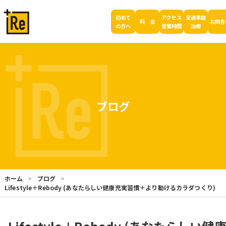
初めて
アクセス
交通事故
料 金
お問合
の方へ
営業時間
治療
ブログ
ホーム
ブログ
Lifestyle＋Rebody (あなたらしい健康充実習慣＋より動けるカラダつくり)