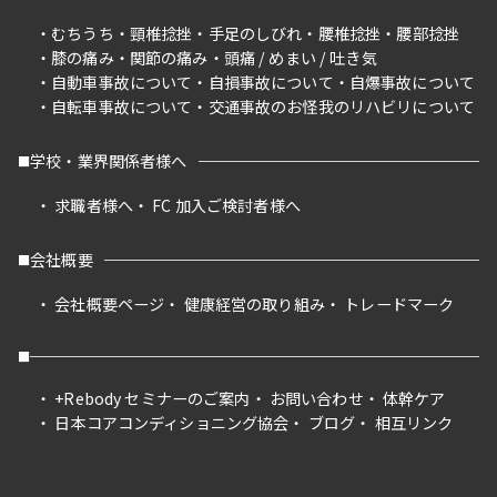
むちうち
頸椎捻挫
手足のしびれ
腰椎捻挫
腰部捻挫
膝の痛み
関節の痛み
頭痛 / めまい / 吐き気
自動車事故について
自損事故について
自爆事故について
自転車事故について
交通事故のお怪我のリハビリについて
学校・業界関係者様へ
求職者様へ
FC 加入ご検討者様へ
会社概要
会社概要ページ
健康経営の取り組み
トレードマーク
+Rebody セミナーのご案内
お問い合わせ
体幹ケア
日本コアコンディショニング協会
ブログ
相互リンク