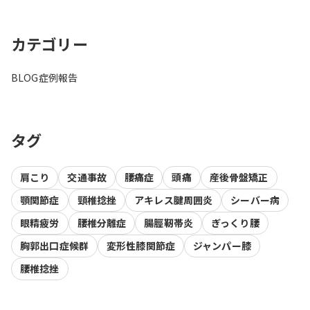
カテゴリー
BLOG
症例報告
タグ
肩こり
交通事故
腰痛症
頭痛
産後骨盤矯正
顎関節症
頸椎捻挫
アキレス腱周囲炎
シーバー病
眼精疲労
腰椎分離症
腸脛靭帯炎
ぎっくり腰
胸郭出口症候群
変形性膝関節症
ジャンパー膝
腰椎捻挫