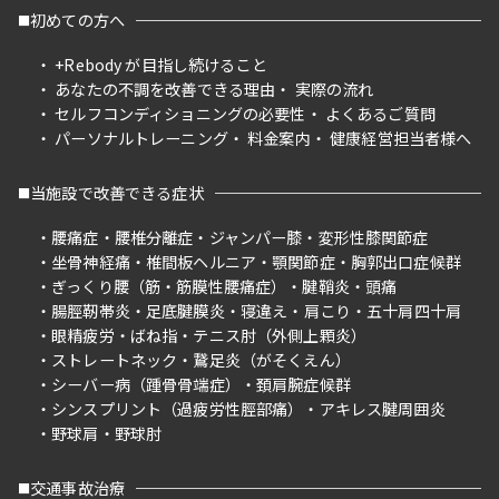
初めての方へ
+Rebody が目指し続けること
あなたの不調を改善できる理由
実際の流れ
セルフコンディショニングの必要性
よくあるご質問
パーソナルトレーニング
料金案内
健康経営担当者様へ
当施設で改善できる症状
腰痛症
腰椎分離症
ジャンパー膝
変形性膝関節症
坐骨神経痛
椎間板ヘルニア
顎関節症
胸郭出口症候群
ぎっくり腰（筋・筋膜性腰痛症）
腱鞘炎
頭痛
腸脛靭帯炎
足底腱膜炎
寝違え
肩こり
五十肩四十肩
眼精疲労
ばね指
テニス肘（外側上顆炎）
ストレートネック
鵞足炎（がそくえん）
シーバー病（踵骨骨端症）
頚肩腕症候群
シンスプリント（過疲労性脛部痛）
アキレス腱周囲炎
野球肩
野球肘
交通事故治療