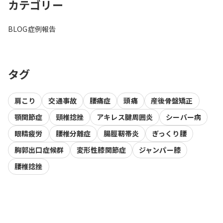
カテゴリー
BLOG
症例報告
タグ
肩こり
交通事故
腰痛症
頭痛
産後骨盤矯正
顎関節症
頸椎捻挫
アキレス腱周囲炎
シーバー病
眼精疲労
腰椎分離症
腸脛靭帯炎
ぎっくり腰
胸郭出口症候群
変形性膝関節症
ジャンパー膝
腰椎捻挫