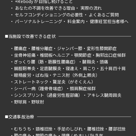
+Rebody が目指し続けること
あなたの不調を改善できる理由
実際の流れ
セルフコンディショニングの必要性
よくあるご質問
パーソナルトレーニング
料金案内
健康経営担当者様へ
当施設で改善できる症状
腰痛症
腰椎分離症
ジャンパー膝
変形性膝関節症
坐骨神経痛
椎間板ヘルニア
顎関節症
胸郭出口症候群
ぎっくり腰（筋・筋膜性腰痛症）
腱鞘炎
頭痛
腸脛靭帯炎
足底腱膜炎
寝違え
肩こり
五十肩四十肩
眼精疲労
ばね指
テニス肘（外側上顆炎）
ストレートネック
鵞足炎（がそくえん）
シーバー病（踵骨骨端症）
頚肩腕症候群
シンスプリント（過疲労性脛部痛）
アキレス腱周囲炎
野球肩
野球肘
交通事故治療
むちうち
頸椎捻挫
手足のしびれ
腰椎捻挫
腰部捻挫
膝の痛み
関節の痛み
頭痛 / めまい / 吐き気