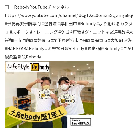
□ ＋Rebody YouTubeチャンネル
https://www.youtube.com/channel/UCgt2ac0om3nSQzmya8q
#予防再発予防専門 #整骨院 #岸和田市 #Rebody #より動けるカラ
り #スポーツ #トレーニング #ケガ #産後 #ダイエット #交通事故 #
岸和田市 #静岡県静岡市 #埼玉県所沢市 #福岡県福岡市 #大阪府泉佐
#HAREYAKARebody #海野接骨院Rebody #愛泉道院Rebody #さ
鍼灸整骨院Rebody