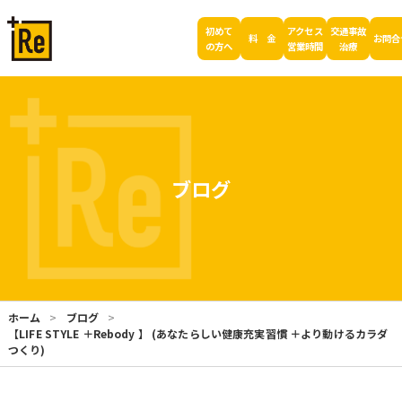
初めて
アクセス
交通事故
料 金
お問合
の方へ
営業時間
治療
ブログ
ホーム
ブログ
【LIFE STYLE ＋Rebody 】 (あなたらしい健康充実習慣 ＋より動けるカラダ
つくり)