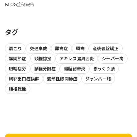
BLOG
症例報告
タグ
肩こり
交通事故
腰痛症
頭痛
産後骨盤矯正
顎関節症
頸椎捻挫
アキレス腱周囲炎
シーバー病
眼精疲労
腰椎分離症
腸脛靭帯炎
ぎっくり腰
胸郭出口症候群
変形性膝関節症
ジャンパー膝
腰椎捻挫