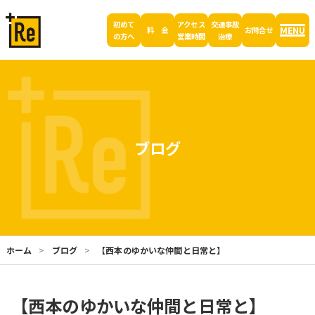
初めて
アクセス
交通事故
MENU
料 金
お問合せ
の方へ
営業時間
治療
ブログ
ホーム
ブログ
【西本のゆかいな仲間と日常と】
【西本のゆかいな仲間と日常と】