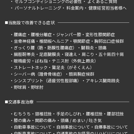
セルフコンディショニングの必要性
よくあるご質問
パーソナルトレーニング
料金案内
健康経営担当者様へ
当施設で改善できる症状
腰痛症
腰椎分離症
ジャンパー膝
変形性膝関節症
坐骨神経痛
椎間板ヘルニア
顎関節症
胸郭出口症候群
ぎっくり腰（筋・筋膜性腰痛症）
腱鞘炎
頭痛
腸脛靭帯炎
足底腱膜炎
寝違え
肩こり
五十肩四十肩
眼精疲労
ばね指
テニス肘（外側上顆炎）
ストレートネック
鵞足炎（がそくえん）
シーバー病（踵骨骨端症）
頚肩腕症候群
シンスプリント（過疲労性脛部痛）
アキレス腱周囲炎
野球肩
野球肘
交通事故治療
むちうち
頸椎捻挫
手足のしびれ
腰椎捻挫
腰部捻挫
膝の痛み
関節の痛み
頭痛 / めまい / 吐き気
自動車事故について
自損事故について
自爆事故について
自転車事故について
交通事故のお怪我のリハビリについて