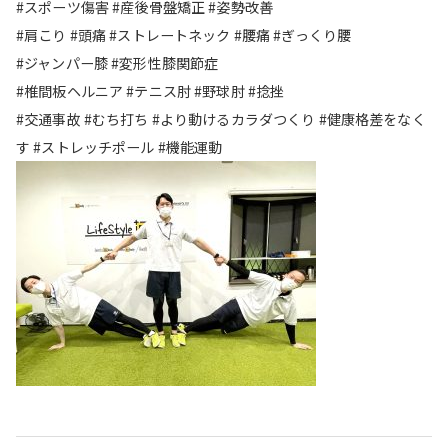
#スポーツ傷害 #産後骨盤矯正 #姿勢改善
#肩こり #頭痛 #ストレートネック #腰痛 #ぎっくり腰
#ジャンパー膝 #変形性膝関節症
#椎間板ヘルニア #テニス肘 #野球肘 #捻挫
#交通事故 #むち打ち #より動けるカラダつくり #健康格差をなく
す #ストレッチポール #機能運動