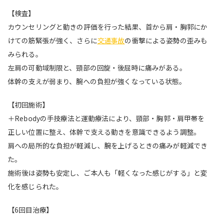
【検査】
カウンセリングと動きの評価を行った結果、首から肩・胸郭にか
けての筋緊張が強く、さらに
交通事故
の衝撃による姿勢の歪みも
みられる。
左肩の可動域制限と、頸部の回旋・後屈時に痛みがある。
体幹の支えが弱まり、腕への負担が強くなっている状態。
【初回施術】
＋Rebodyの手技療法と運動療法により、頸部・胸郭・肩甲帯を
正しい位置に整え、体幹で支える動きを意識できるよう調整。
肩への局所的な負担が軽減し、腕を上げるときの痛みが軽減でき
た。
施術後は姿勢も安定し、ご本人も「軽くなった感じがする」と変
化を感じられた。
【6回目治療】