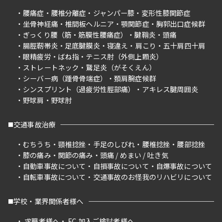
腰痛症
腰椎分離症
ジャンパー膝
変形性膝関節症
坐骨神経痛
椎間板ヘルニア
顎関節症
胸郭出口症候群
ぎっくり腰（筋・筋膜性腰痛症）
腱鞘炎
頭痛
腸脛靭帯炎
足底腱膜炎
寝違え
肩こり
五十肩四十肩
眼精疲労
ばね指
テニス肘（外側上顆炎）
ストレートネック
鵞足炎（がそくえん）
シーバー病（踵骨骨端症）
頚肩腕症候群
シンスプリント（過疲労性脛部痛）
アキレス腱周囲炎
野球肩
野球肘
交通事故治療
むちうち
頸椎捻挫
手足のしびれ
腰椎捻挫
腰部捻挫
膝の痛み
関節の痛み
頭痛 / めまい / 吐き気
自動車事故について
自損事故について
自爆事故について
自転車事故について
交通事故のお怪我のリハビリについて
学校・業界関係者様へ
求職者様へ
FC 加入ご検討者様へ