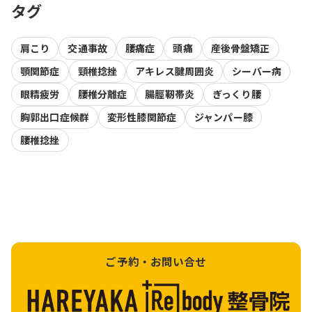
タグ
肩こり
交通事故
腰痛症
頭痛
産後骨盤矯正
顎関節症
頸椎捻挫
アキレス腱周囲炎
シーバー病
眼精疲労
腰椎分離症
腸脛靭帯炎
ぎっくり腰
胸郭出口症候群
変形性膝関節症
ジャンパー膝
腰椎捻挫
ご予約・お問い合せ