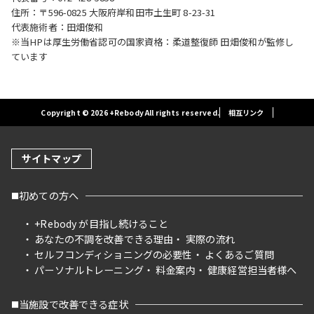
住所：〒596-0825 大阪府岸和田市土生町 8-23-31
代表施術者：田畑俊和
※当HPは厚生労働省認可の国家資格：柔道整復師 田畑俊和が監修し
ています
Copyright © 2026 +Rebody All rights reserved.
相互リンク
サイトマップ
初めての方へ
+Rebody が目指し続けること
あなたの不調を改善できる理由
実際の流れ
セルフコンディショニングの必要性
よくあるご質問
パーソナルトレーニング
料金案内
健康経営担当者様へ
当施設で改善できる症状