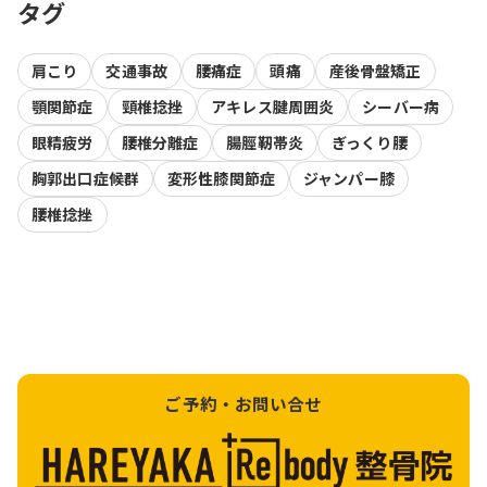
タグ
肩こり
交通事故
腰痛症
頭痛
産後骨盤矯正
顎関節症
頸椎捻挫
アキレス腱周囲炎
シーバー病
眼精疲労
腰椎分離症
腸脛靭帯炎
ぎっくり腰
胸郭出口症候群
変形性膝関節症
ジャンパー膝
腰椎捻挫
ご予約・お問い合せ