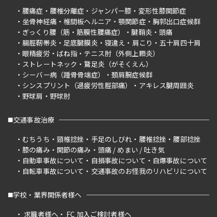
腰痛症
腰椎分離症
ジャンパー膝
変形性膝関節症
坐骨神経痛
椎間板ヘルニア
顎関節症
胸郭出口症候群
ぎっくり腰（筋・筋膜性腰痛症）
腱鞘炎
頭痛
腸脛靭帯炎
足底腱膜炎
寝違え
肩こり
五十肩四十肩
眼精疲労
ばね指
テニス肘（外側上顆炎）
ストレートネック
鵞足炎（がそくえん）
シーバー病（踵骨骨端症）
頚肩腕症候群
シンスプリント（過疲労性脛部痛）
アキレス腱周囲炎
野球肩
野球肘
交通事故治療
むちうち
頸椎捻挫
手足のしびれ
腰椎捻挫
腰部捻挫
膝の痛み
関節の痛み
頭痛 / めまい / 吐き気
自動車事故について
自損事故について
自爆事故について
自転車事故について
交通事故のお怪我のリハビリについて
学校・業界関係者様へ
求職者様へ
FC 加入ご検討者様へ