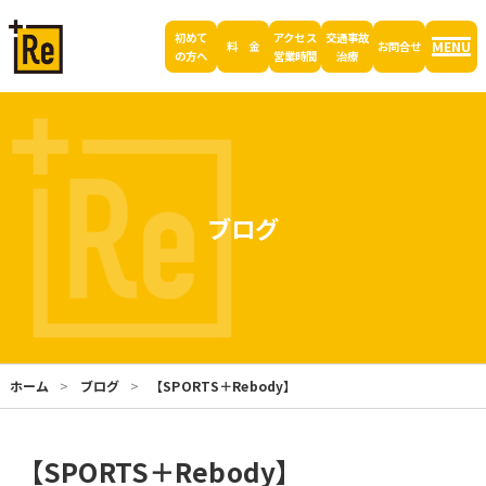
初めて
アクセス
交通事故
MENU
料 金
お問合せ
の方へ
営業時間
治療
ブログ
ホーム
ブログ
【SPORTS＋Rebody】
【SPORTS＋Rebody】