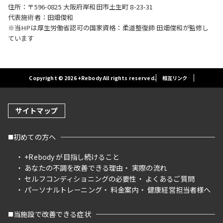
住所：〒596-0825 大阪府岸和田市土生町 8-23-31
代表施術者：田畑俊和
※当HPは厚生労働省認可の国家資格：柔道整復師 田畑俊和が監修し
ています
Copyright © 2026 +Rebody All rights reserved.
相互リンク
サイトマップ
初めての方へ
+Rebody が目指し続けること
あなたの不調を改善できる理由
実際の流れ
セルフコンディショニングの必要性
よくあるご質問
パーソナルトレーニング
料金案内
健康経営担当者様へ
当施設で改善できる症状