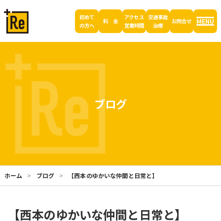
初めて
アクセス
交通事故
MENU
料 金
お問合せ
の方へ
営業時間
治療
ブログ
ホーム
ブログ
【西本のゆかいな仲間と日常と】
【西本のゆかいな仲間と日常と】