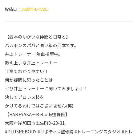
投稿日：
2023年4月28日
【西本のゆかいな仲間と日常と】
バカボンのパパと同い年の西本です。
井上トレーナー 熱血指導中。
教え上手な井上トレーナー
丁寧でわかりやすい！
何か疑問に思ったことは
ぜひ井上トレーナーに聞いてみましょう！
決してプロレス技を
かけてるわけではございません(笑)
【HAREYAKA＋Rebody整骨院】
大阪府岸和田市土生町8-23-31
#PLUSREBODY #リボディ #整骨院 #トレーニングスタジオ #トレ