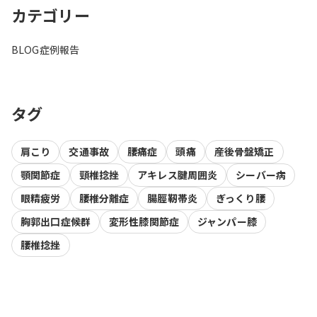
カテゴリー
BLOG
症例報告
タグ
肩こり
交通事故
腰痛症
頭痛
産後骨盤矯正
顎関節症
頸椎捻挫
アキレス腱周囲炎
シーバー病
眼精疲労
腰椎分離症
腸脛靭帯炎
ぎっくり腰
胸郭出口症候群
変形性膝関節症
ジャンパー膝
腰椎捻挫