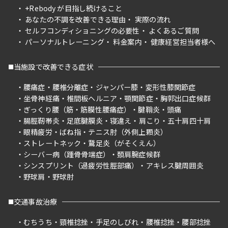
+Rebody が目指し続けること
あなたの不調を改善できる理由
実際の流れ
セルフコンディショニングの必要性
よくあるご質問
パーソナルトレーニング
料金案内
健康経営担当者様へ
当施設で改善できる症状
腰痛症
腰椎分離症
ジャンパー膝
変形性膝関節症
坐骨神経痛
椎間板ヘルニア
顎関節症
胸郭出口症候群
ぎっくり腰（筋・筋膜性腰痛症）
腱鞘炎
頭痛
腸脛靭帯炎
足底腱膜炎
寝違え
肩こり
五十肩四十肩
眼精疲労
ばね指
テニス肘（外側上顆炎）
ストレートネック
鵞足炎（がそくえん）
シーバー病（踵骨骨端症）
頚肩腕症候群
シンスプリント（過疲労性脛部痛）
アキレス腱周囲炎
野球肩
野球肘
交通事故治療
むちうち
頸椎捻挫
手足のしびれ
腰椎捻挫
腰部捻挫