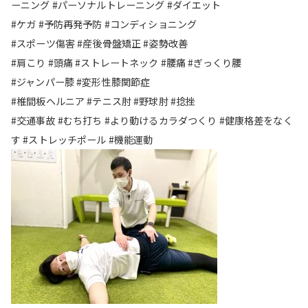
ーニング #パーソナルトレーニング #ダイエット
#ケガ #予防再発予防 #コンディショニング
#スポーツ傷害 #産後骨盤矯正 #姿勢改善
#肩こり #頭痛 #ストレートネック #腰痛 #ぎっくり腰
#ジャンパー膝 #変形性膝関節症
#椎間板ヘルニア #テニス肘 #野球肘 #捻挫
#交通事故 #むち打ち #より動けるカラダつくり #健康格差をなく
す #ストレッチポール #機能運動