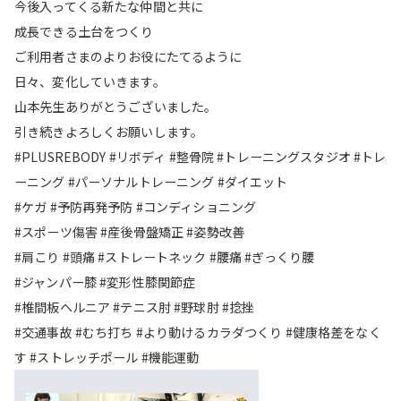
今後入ってくる新たな仲間と共に
成長できる土台をつくり
ご利用者さまのよりお役にたてるように
日々、変化していきます。
山本先生ありがとうございました。
引き続きよろしくお願いします。
#PLUSREBODY #リボディ #整骨院 #トレーニングスタジオ #トレ
ーニング #パーソナルトレーニング #ダイエット
#ケガ #予防再発予防 #コンディショニング
#スポーツ傷害 #産後骨盤矯正 #姿勢改善
#肩こり #頭痛 #ストレートネック #腰痛 #ぎっくり腰
#ジャンパー膝 #変形性膝関節症
#椎間板ヘルニア #テニス肘 #野球肘 #捻挫
#交通事故 #むち打ち #より動けるカラダつくり #健康格差をなく
す #ストレッチポール #機能運動