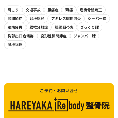
肩こり
交通事故
腰痛症
頭痛
産後骨盤矯正
顎関節症
頸椎捻挫
アキレス腱周囲炎
シーバー病
眼精疲労
腰椎分離症
腸脛靭帯炎
ぎっくり腰
胸郭出口症候群
変形性膝関節症
ジャンパー膝
腰椎捻挫
ご予約・お問い合せ