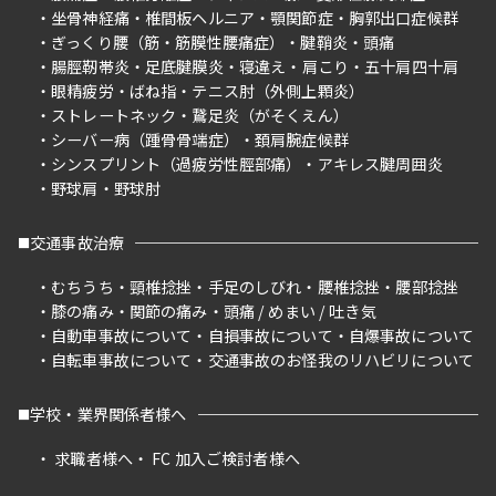
坐骨神経痛
椎間板ヘルニア
顎関節症
胸郭出口症候群
ぎっくり腰（筋・筋膜性腰痛症）
腱鞘炎
頭痛
腸脛靭帯炎
足底腱膜炎
寝違え
肩こり
五十肩四十肩
眼精疲労
ばね指
テニス肘（外側上顆炎）
ストレートネック
鵞足炎（がそくえん）
シーバー病（踵骨骨端症）
頚肩腕症候群
シンスプリント（過疲労性脛部痛）
アキレス腱周囲炎
野球肩
野球肘
交通事故治療
むちうち
頸椎捻挫
手足のしびれ
腰椎捻挫
腰部捻挫
膝の痛み
関節の痛み
頭痛 / めまい / 吐き気
自動車事故について
自損事故について
自爆事故について
自転車事故について
交通事故のお怪我のリハビリについて
学校・業界関係者様へ
求職者様へ
FC 加入ご検討者様へ