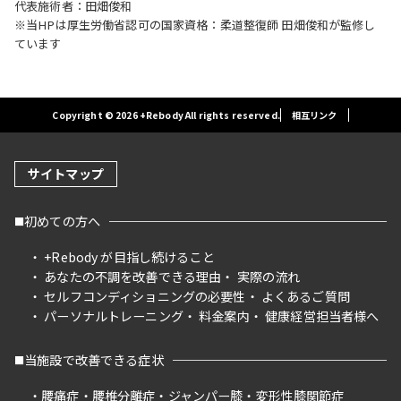
代表施術者：田畑俊和
※当HPは厚生労働省認可の国家資格：柔道整復師 田畑俊和が監修し
ています
Copyright © 2026 +Rebody All rights reserved.
相互リンク
サイトマップ
初めての方へ
+Rebody が目指し続けること
あなたの不調を改善できる理由
実際の流れ
セルフコンディショニングの必要性
よくあるご質問
パーソナルトレーニング
料金案内
健康経営担当者様へ
当施設で改善できる症状
腰痛症
腰椎分離症
ジャンパー膝
変形性膝関節症